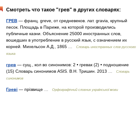
Смотреть что такое "грев" в других словарях:
ГРЕВ
— франц. greve, от средневеков. лат. gravia, крупный
песок. Площадь в Париже, на которой производились
публичные казни. Объяснение 25000 иностранных слов,
вошедших в употребление в русский язык, с означением их
корней. Михельсон А.Д., 1865 …
Словарь иностранных слов русского
языка
грев
— сущ., кол во синонимов: 2 • гревак (2) • подношение
(15) Словарь синонимов ASIS. В.Н. Тришин. 2013 …
Словарь
синонимов
Греві
— прізвище …
Орфографічний словник української мови