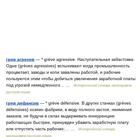
грев агресив
— * grève agressive. Наступательная забастовка.
Одне (grèves agressives) вспыхивают когда промышленность
процветает, заводы и копи завалены работой, и рабочие
пользуются этим чтобы добиться увеличения заработной платы
под угрозой немедленного… …
Исторический словарь галлицизмов
русского языка
грев дефансив
— * grève défensive. В других стачках (grèves
défensives) хозяин фабрики, в виду полного застоя, неимения
заказов, не будучи в силах выдерживать конкуренцию
работающих быстрее, принужден убавить заработную плату
или отпустить часть рабочих:… …
Исторический словарь
галлицизмов русского языка