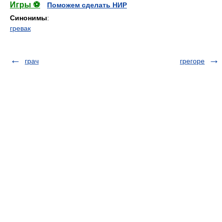
Игры ⚽
Поможем сделать НИР
Синонимы
:
гревак
грач
грегоре