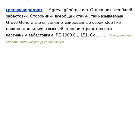
грев-женералист
— * grève générale ист. Сторонник всеобщей
забастовки. Сторониики всеобщей стачки, так называемые
Grève Généraliste ы, загипнотизированные своей idée fixe
начали относиться в высшей степени отрицательно к
частичным забастовкам. РБ 1909 6 1 151. Со… …
Исторический
словарь галлицизмов русского языка