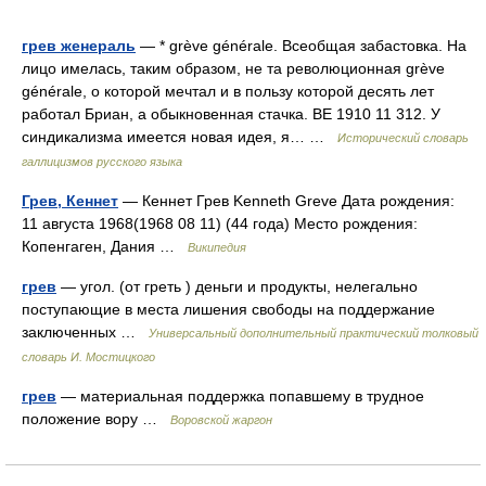
грев женераль
— * grève générale. Всеобщая забастовка. На
лицо имелась, таким образом, не та революционная grève
générale, о которой мечтал и в пользу которой десять лет
работал Бриан, а обыкновенная стачка. ВЕ 1910 11 312. У
синдикализма имеется новая идея, я… …
Исторический словарь
галлицизмов русского языка
Грев, Кеннет
— Кеннет Грев Kenneth Greve Дата рождения:
11 августа 1968(1968 08 11) (44 года) Место рождения:
Копенгаген, Дания …
Википедия
грев
— угол. (от греть ) деньги и продукты, нелегально
поступающие в места лишения свободы на поддержание
заключенных …
Универсальный дополнительный практический толковый
словарь И. Мостицкого
грев
— материальная поддержка попавшему в трудное
положение вору …
Воровской жаргон