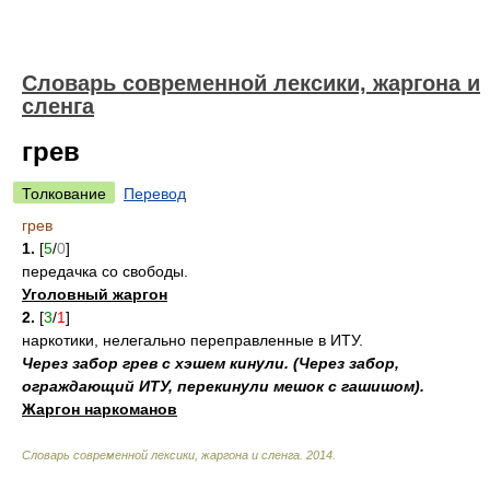
Cловарь современной лексики, жаргона и
сленга
грев
Толкование
Перевод
грев
1.
[
5
/
0
]
передачка со свободы.
Уголовный жаргон
2.
[
3
/
1
]
наркотики, нелегально переправленные в ИТУ.
Через забор грев с хэшем кинули. (Через забор,
ограждающий ИТУ, перекинули мешок с гашишом).
Жаргон наркоманов
Cловарь современной лексики, жаргона и сленга
.
2014
.