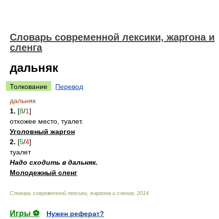
Cловарь современной лексики, жаргона и
сленга
дальняк
Толкование
Перевод
дальняк
1.
[
8
/
1
]
отхожее место, туалет.
Уголовный жаргон
2.
[
5
/
4
]
туалет
Надо сходить в дальняк.
Молодежный сленг
Cловарь современной лексики, жаргона и сленга
.
2014
.
Игры ⚽
Нужен реферат?