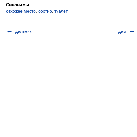
Синонимы
:
отхожее место
,
сортир
,
туалет
дальник
дам