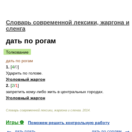
Cловарь современной лексики, жаргона и
сленга
дать по рогам
Толкование
дать по рогам
1.
[
4
/
0
]
Ударить по голове.
Уголовный жаргон
2.
[
2
/
1
]
запретить кому-либо жить в центральных городах.
Уголовный жаргон
Cловарь современной лексики, жаргона и сленга
.
2014
.
Игры ⚽
Поможем решить контрольную работу
дать плать
дать по соплям