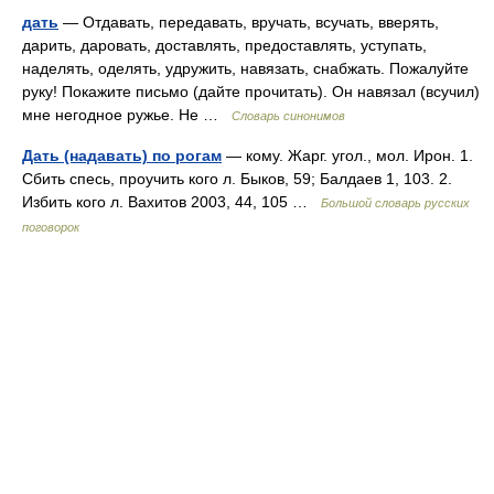
дать
— Отдавать, передавать, вручать, всучать, вверять,
дарить, даровать, доставлять, предоставлять, уступать,
наделять, оделять, удружить, навязать, снабжать. Пожалуйте
руку! Покажите письмо (дайте прочитать). Он навязал (всучил)
мне негодное ружье. Не …
Словарь синонимов
Дать (надавать) по рогам
— кому. Жарг. угол., мол. Ирон. 1.
Сбить спесь, проучить кого л. Быков, 59; Балдаев 1, 103. 2.
Избить кого л. Вахитов 2003, 44, 105 …
Большой словарь русских
поговорок