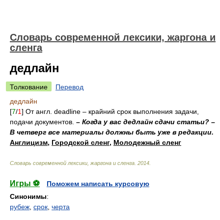
Cловарь современной лексики, жаргона и
сленга
дедлайн
Толкование
Перевод
дедлайн
[
7
/
1
] От англ. deadline – крайний срок выполнения задачи,
подачи документов.
– Когда у вас дедлайн сдачи статьи? –
В четверг все материалы должны быть уже в редакции.
Англицизм
,
Городской сленг
,
Молодежный сленг
Cловарь современной лексики, жаргона и сленга
.
2014
.
Игры ⚽
Поможем написать курсовую
Синонимы
:
рубеж
,
срок
,
черта