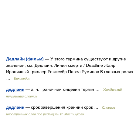
Дедлайн (фильм)
— У этого термина существуют и другие
значения, см. Дедлайн. Линия смерти / Deadline Жанр
Ироничный триллер Режиссёр Павел Руминов В главных ролях
…
Википедия
дедлайн
— а, ч. Граничний кінцевий термін …
Український
тлумачний словник
дедлайн
— срок завершения крайний срок …
Словарь
иностранных слов под редакцией И. Мостицкого