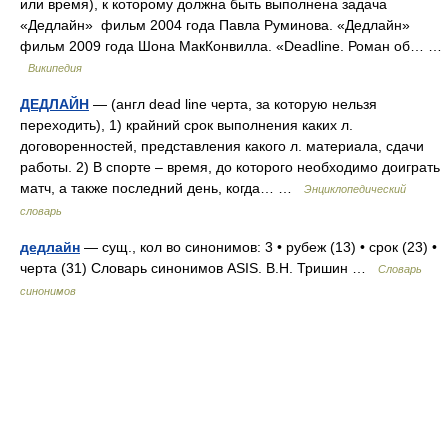
или время), к которому должна быть выполнена задача
«Дедлайн» фильм 2004 года Павла Руминова. «Дедлайн»
фильм 2009 года Шона МакКонвилла. «Deadline. Роман об… …
Википедия
ДЕДЛАЙН
— (англ dead line черта, за которую нельзя
переходить), 1) крайний срок выполнения каких л.
договоренностей, представления какого л. материала, сдачи
работы. 2) В спорте – время, до которого необходимо доиграть
матч, а также последний день, когда… …
Энциклопедический
словарь
дедлайн
— сущ., кол во синонимов: 3 • рубеж (13) • срок (23) •
черта (31) Словарь синонимов ASIS. В.Н. Тришин …
Словарь
синонимов