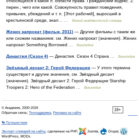
относящихся к какой л. области права. Гражданский кодекс. 2.
перен.; чего или какой. Совокупность правил поведения,
привычек, убеждений и т. п. [Этот рабочий], выросший в
крестьянской среде, знал… …
Малый академический словарь
Жених напрокат (фильм, 2011)
— Другие фильмы с таким же
или схожим названием: см. Жених напрокат (значения). Жених
напрокат Something Borrowed …
Википедия
Династия (Сезон 4)
— Династия. Сезон 4 Страна …
Википедия
Звёздный десант 2: Герой Федерации
— У этого термина
существуют и другие значения, см. Звёздный десант
(значения). Звёздный десант 2: Герой Федерации Starship
Troopers 2: Hero of the Federation …
Википедия
© Академик, 2000-2026
18+
Обратная связь:
Техподдержка
,
Реклама на сайте
👣 Путешествия
Экспорт словарей на сайты
, сделанные на PHP,
Joomla,
Drupal,
WordPress, MODx.