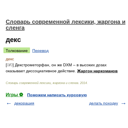
Cловарь современной лексики, жаргона и
сленга
декс
Толкование
Перевод
декс
[
0
/
0
] Декстрометорфан, он же DXM – в высоких дозах
оказывает диссоциативное действие.
Жаргон наркоманов
Cловарь современной лексики, жаргона и сленга
.
2014
.
Игры ⚽
Поможем написать курсовую
декорация
делать походку