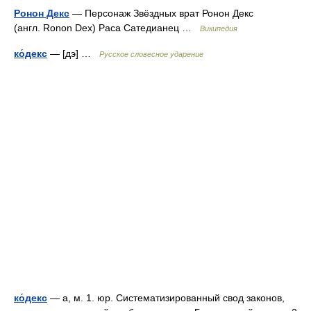
Ронон Декс
— Персонаж Звёздных врат Ронон Декс
(англ. Ronon Dex) Раса Сатедианец …
Википедия
ко́декс
— [дэ] …
Русское словесное ударение
ко́декс
— а, м. 1. юр. Систематизированный свод законов,