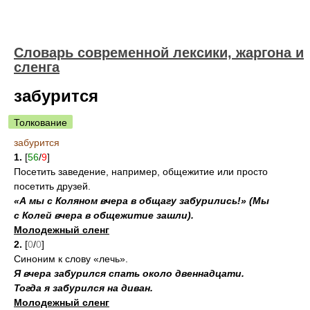
Cловарь современной лексики, жаргона и
сленга
забурится
Толкование
забурится
1.
[
56
/
9
]
Посетить заведение, например, общежитие или просто
посетить друзей.
«А мы с Коляном вчера в общагу забурились!» (Мы
с Колей вчера в общежитие зашли).
Молодежный сленг
2.
[
0
/
0
]
Синоним к слову «лечь».
Я вчера забурился спать около двеннадцати.
Тогда я забурился на диван.
Молодежный сленг