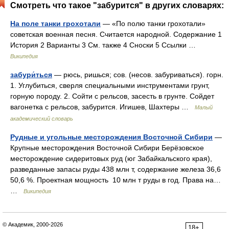
Смотреть что такое "забурится" в других словарях:
На поле танки грохотали
— «По полю танки грохотали»
советская военная песня. Считается народной. Содержание 1
История 2 Варианты 3 См. также 4 Сноски 5 Ссылки …
Википедия
забури́ться
— рюсь, ришься; сов. (несов. забуриваться). горн.
1. Углубиться, сверля специальными инструментами грунт,
горную породу. 2. Сойти с рельсов, засесть в грунте. Сойдет
вагонетка с рельсов, забурится. Игишев, Шахтеры …
Малый
академический словарь
Рудные и угольные месторождения Восточной Сибири
—
Крупные месторождения Восточной Сибири Берёзовское
месторождение сидеритовых руд (юг Забайкальского края),
разведанные запасы руды 438 млн т, содержание железа 36,6
50,6 %. Проектная мощность 10 млн т руды в год. Права на…
…
Википедия
© Академик, 2000-2026
18+