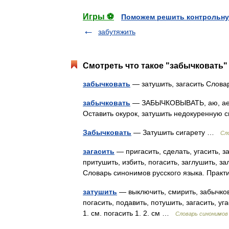
Игры ⚽
Поможем решить контрольну
забутяжить
Смотреть что такое "забычковать" 
забычковать
— затушить, загасить Слов
забычковать
— ЗАБЫЧКОВЫВАТЬ, аю, аешь;
Оставить окурок, затушить недокуренную 
Забычковать
— Затушить сигарету …
Сл
загасить
— пригасить, сделать, угасить, з
притушить, избить, погасить, заглушить, з
Словарь синонимов русского языка. Прак
затушить
— выключить, смирить, забычкова
погасить, подавить, потушить, загасить, у
1. см. погасить 1. 2. см …
Словарь синонимов