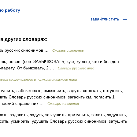
ю работу
завайтлистить
в других словарях:
арь русских синонимов …
Словарь синонимов
 несов. (сов. ЗАБЫЧКОВАТЬ, кую, куешь), что и без доп.
сигарету. От бычковать, 2 …
Словарь русского арго
оварь криминального и полукриминального мира
атушить, забычковать, выключить, задуть, спрятать, потушить,
алить Словарь русских синонимов. загасить см. погасить 1
тический справочник …
Словарь синонимов
ть, задавить, задуть, заглушить, притушить, залить, задушить,
гасить, усмирить, удушить Словарь русских синонимов. затушить