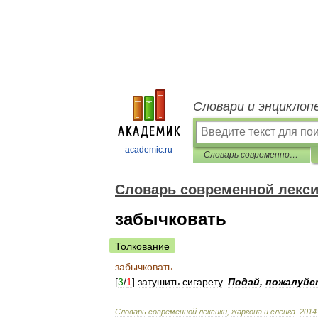
Словари и энциклоп
academic.ru
Cловарь современной лексики, жаргона и сленга
Cловарь современной лексик
забычковать
Толкование
забычковать
[
3
/
1
]
затушить
сигарету
.
Подай
,
пожалуйс
Cловарь
современной
лексики
,
жаргона
и
сленга
.
2014