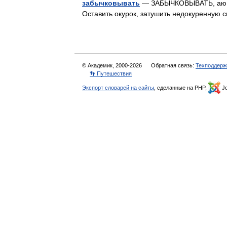
забычковывать
— ЗАБЫЧКОВЫВАТЬ, аю, ае
Оставить окурок, затушить недокуренную 
© Академик, 2000-2026
Обратная связь:
Техподдерж
👣 Путешествия
Экспорт словарей на сайты
, сделанные на PHP,
Jo