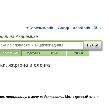
Запомнить сайт
Словарь на свой сайт
RU
едии на Академике
Найти!
Толкования
Переводы
Книги
Игры ⚽
и, жаргона и сленга
та
,
пепельницу
,
я
хочу
забычковать
.
Молодежный
сленг
.