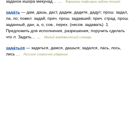
заданок ишора мекунад… …
Фарҳанги тафсирии забони тоҷикӣ
зада́ть
— дам, дашь, даст, дадим, дадите, дадут; прош. задал,
ла, ло; повел. задай; прич. прош. задавший; прич. страд. прош.
заданный, дан, а, о; сов., перех. (несов. задавать). 1.
Предложить для исполнения, разрешения, поручить сделать
что л. Задать… …
Малый академический словарь
зада́ться
— задаться, дамся, дашься; задался, лась, лось,
лись …
Русское словесное ударение