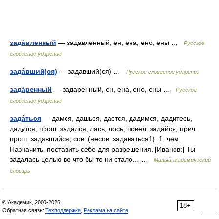
зада́вленный
— задавленный, ен, ена, ено, ены …
Русское
словесное ударение
зада́вший(ся)
— задавший(ся) …
Русское словесное ударение
зада́ренный
— задаренный, ен, ена, ено, ены …
Русское
словесное ударение
зада́ться
— дамся, дашься, дастся, дадимся, дадитесь,
дадутся; прош. задался, лась, лось; повел. задайся; прич.
прош. задавшийся; сов. (несов. задаваться1). 1. чем.
Назначить, поставить себе для разрешения. [Иванов:] Ты
задалась целью во что бы то ни стало… …
Малый академический
словарь
© Академик, 2000-2026
18+
Обратная связь:
Техподдержка
,
Реклама на сайте