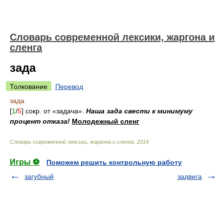
Cловарь современной лексики, жаргона и
сленга
зада
Толкование
Перевод
зада
[
1
/
5
] сокр. от «задача».
Наша зада свести к минимуму
процент отказа!
Молодежный сленг
Cловарь современной лексики, жаргона и сленга
.
2014
.
Игры ⚽
Поможем решить контрольную работу
загубный
задвига