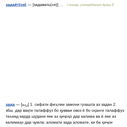
задаёт(ся)
— [задавать(ся)] …
Словарь употребления буквы Ё
зада
— [زده] 1. сифати феълии замони гузашта аз задан 2.
збш. дар вақти талаффуз бо қувваи овоз ё бо оҳанги талаффуз
таъкид карда шудани яке аз ҳиҷоҳо дар калима ва ё яке аз
калимаҳо дар ҷумла; аломати зада аломате, ки ба ҳиҷои