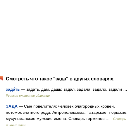
Смотреть что такое "зада" в других словарях:
зада́ть
— задать, дам, дашь; задал, задала, задало, задали …
Русское словесное ударение
ЗАДА
— Сын повелителя; человек благородных кровей,
потомок знатного рода. Антрополексема. Татарские, тюркские,
мусульманские мужские имена. Словарь терминов …
Словарь
личных имен