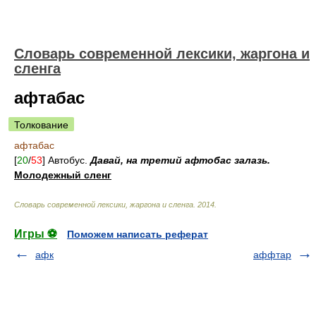
Cловарь современной лексики, жаргона и
сленга
афтабас
Толкование
афтабас
[
20
/
53
] Автобус.
Давай, на третий афтобас залазь.
Молодежный сленг
Cловарь современной лексики, жаргона и сленга
.
2014
.
Игры ⚽
Поможем написать реферат
афк
аффтар