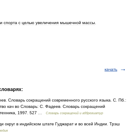
и
спорта
с
целью
увеличения
мышечной
массы
.
.
качать
 словарях:
ев. Словарь сокращений современного русского языка. С. Пб.:
ество кач во Словарь: С. Фадеев. Словарь сокращений
литехника, 1997. 527 …
Словарь сокращений и аббревиатур
 округ в индийском штате Гуджарат и во всей Индии. Трэш
педия