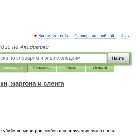
Запомнить сайт
Словарь на свой сайт
RU
едии на Академике
Найти!
Толкования
Переводы
Книги
Игры ⚽
и, жаргона и сленга
е
убийство
монстров
,
мобов
для
получения
очков
опыта