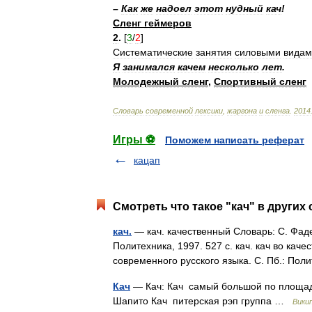
–
Как
же
надоел
этот
нудный
кач
!
Сленг
геймеров
2
.
[
3
/
2
]
Систематические
занятия
силовыми
видам
Я
занимался
качем
несколько
лет
.
Молодежный
сленг
,
Спортивный
сленг
Cловарь
современной
лексики
,
жаргона
и
сленга
.
2014
Игры ⚽
Поможем написать реферат
кацап
Смотреть что такое "кач" в других
кач.
— кач. качественный Словарь: С. Фаде
Политехника, 1997. 527 с. кач. кач во кач
современного русского языка. С. Пб.: По
Кач
— Кач: Кач самый большой по площади
Шапито Кач питерская рэп группа …
Вики