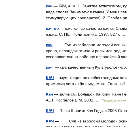
кач
— КАЧ, а, м. 1. Занятие атлетизмом, к
вида спорта Заниматься качем. У меня се
стимулирующих препаратов). 2. Особая
кач-во
— кач. кач во качество кач во Сло
языка. С. Пб.: Политехника, 1997. 527 с 
кач
— Суп из заболони молодой осины (вн
хрена, исландского мха и репы или редьки
северовосточных районах европейской ч
кач.
— кач. качественный Культурология. 
КАЧ
— муж. тощая похлебка голодных печор
примесью чего либо съедомого. Толковый
Кач
— залив см. Большой Качский Ранн Ге
АСТ. Поспелов Е.М. 2001 …
Географическая 
КАЧ
— Трэш Шапито Кач Годы с 2005 Ст
КАЧ
— Суп из заболони молодой осины (