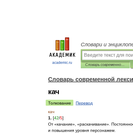
Словари и энциклоп
academic.ru
Cловарь современной лексики, жаргона и сленга
Cловарь современной лексик
кач
Толкование
Перевод
кач
1
.
[
42
/
5
]
От
«
качание
», «
раскачивание
».
Постоянно
и
повышения
уровня
персонажем
.