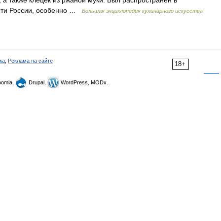
, а также клецек из ржаной муки. Был распространен в
асти России, особенно …
Большая энциклопедия кулинарного искусства
ка
,
Реклама на сайте
18+
omla,
Drupal,
WordPress, MODx.