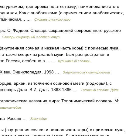
ультуризмом, тренировка по атлетизму; наименование этого
годня кач. Кач с анаболиками (с применением анаболических,
 ритмическая… …
Словарь русского арго
варь: С. Фадеев. Словарь сокращений современного русского
…
Словарь сокращений и аббревиатур
утренняя сочная и нежная часть коры) с примесью лука,
, а также клецек из ржаной муки. Был распространен в
асти России, особенно в… …
Кулинарный словарь
XX век. Энциклопедия. 1998 …
Энциклопедия культурологии
цев, архан. из толченой осиновой мезги (подкорья), с
 словарь Даля. В.И. Даль. 1863 1866 …
Толковый словарь Даля
ографические названия мира: Топонимический словарь. М:
энциклопедия
рана Россия …
Википедия
внутренняя сочная и нежная часть коры) с примесью лука,