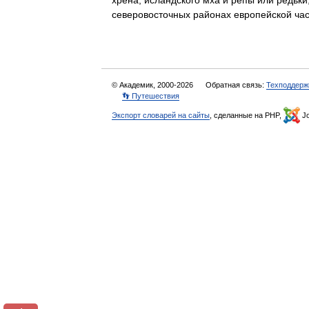
хрена, исландского мха и репы или редьки
северовосточных районах европейской ч
© Академик, 2000-2026
Обратная связь:
Техподдерж
👣 Путешествия
Экспорт словарей на сайты
, сделанные на PHP,
Jo