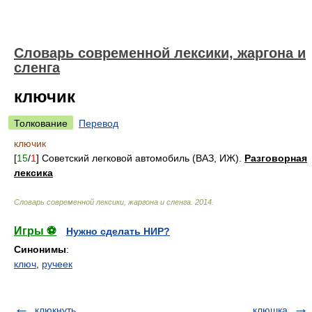
Cловарь современной лексики, жаргона и
сленга
ключик
Толкование
Перевод
ключик
[
15
/
1
] Советский легковой автомобиль (ВАЗ, ИЖ).
Разговорная
лексика
Cловарь современной лексики, жаргона и сленга
.
2014
.
Игры ⚽
Нужно сделать НИР?
Синонимы
:
ключ
,
ручеек
клюкнуть
клюшка