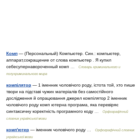
Комп
— (Персональный) Компьютер. Син.: компьютер,
аппарат,сокращение от слова компьютер . Я купил
себесупернавороченный комп …
Словарь криминального и
полукриминального мира
компілятор
— 1 іменник чоловічого роду, істота той, хто пише
твори на підставі чужих матеріалів без самостійного
дослідження й опрацювання джерел компілятор 2 іменник
чоловічого роду комп ютерна програма, яка перевіряє
синтаксичну коректність програмного коду …
Орфографічний
словник української мови
комп'ютер
— іменник чоловічого роду …
Орфографічний словник
української мови