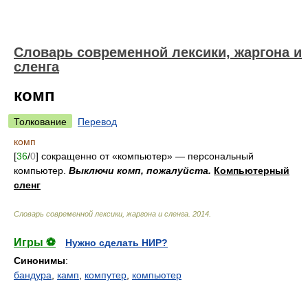
Cловарь современной лексики, жаргона и
сленга
комп
Толкование
Перевод
комп
[
36
/
0
] сокращенно от «компьютер» — персональный
компьютер.
Выключи комп, пожалуйста.
Компьютерный
сленг
Cловарь современной лексики, жаргона и сленга
.
2014
.
Игры ⚽
Нужно сделать НИР?
Синонимы
:
бандура
,
камп
,
компутер
,
компьютер