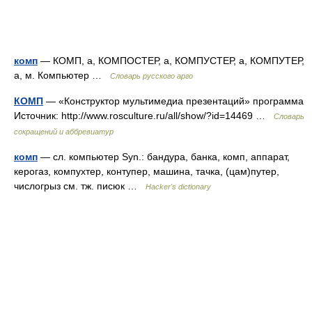
комп
— КОМП, а, КОМПОСТЕР, а, КОМПУСТЕР, а, КОМПУТЕР,
а, м. Компьютер …
Словарь русского арго
КОМП
— «Конструктор мультимедиа презентаций» программа
Источник: http://www.rosculture.ru/all/show/?id=14469 …
Словарь
сокращений и аббревиатур
комп
— сл. компьютер Syn.: бандура, банка, комп, аппарат,
керогаз, компухтер, контупер, машина, тачка, (цам)путер,
числогрыз см. тж. писюк …
Hacker's dictionary