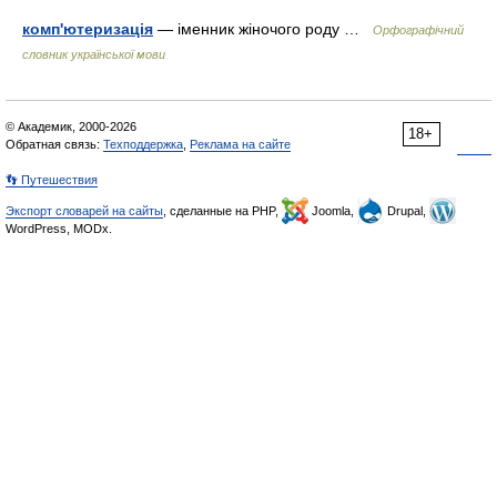
комп'ютеризація
— іменник жіночого роду …
Орфографічний
словник української мови
© Академик, 2000-2026
18+
Обратная связь:
Техподдержка
,
Реклама на сайте
👣 Путешествия
Экспорт словарей на сайты
, сделанные на PHP,
Joomla,
Drupal,
WordPress, MODx.