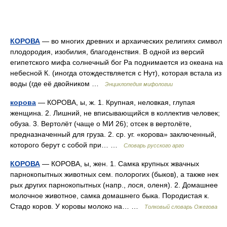
КОРОВА
— во многих древних и архаических религиях символ
плодородия, изобилия, благоденствия. В одной из версий
египетского мифа солнечный бог Ра поднимается из океана на
небесной К. (иногда отождествляется с Нут), которая встала из
воды (где её двойником …
Энциклопедия мифологии
корова
— КОРОВА, ы, ж. 1. Крупная, неловкая, глупая
женщина. 2. Лишний, не вписывающийся в коллектив человек;
обуза. 3. Вертолёт (чаще о МИ 26); отсек в вертолёте,
предназначенный для груза. 2. ср. уг. «корова» заключенный,
которого берут с собой при… …
Словарь русского арго
КОРОВА
— КОРОВА, ы, жен. 1. Самка крупных жвачных
парнокопытных животных сем. полорогих (быков), а также нек
рых других парнокопытных (напр., лося, оленя). 2. Домашнее
молочное животное, самка домашнего быка. Породистая к.
Стадо коров. У коровы молоко на… …
Толковый словарь Ожегова