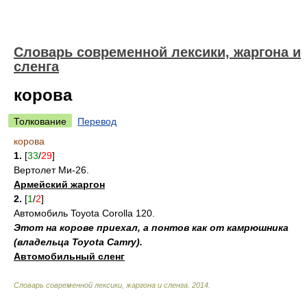
Cловарь современной лексики, жаргона и
сленга
корова
Толкование
Перевод
корова
1.
[
33
/
29
]
Вертолет Ми-26.
Армейский жаргон
2.
[
1
/
2
]
Автомобиль Toyota Corolla 120.
Этот на корове приехал, а понтов как от камрюшника
(владельца Toyota Camry).
Автомобильный сленг
Cловарь современной лексики, жаргона и сленга
.
2014
.