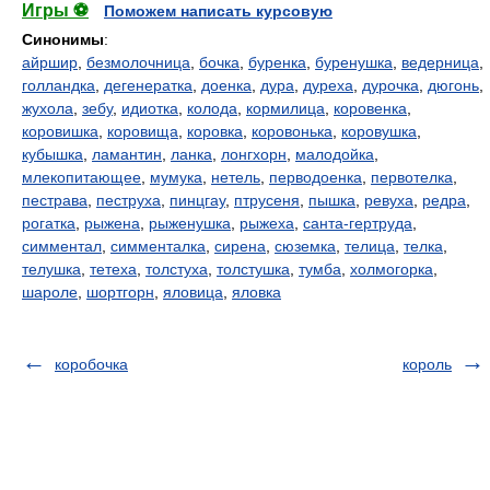
Игры ⚽
Поможем написать курсовую
Синонимы
:
айршир
,
безмолочница
,
бочка
,
буренка
,
буренушка
,
ведерница
,
голландка
,
дегенератка
,
доенка
,
дура
,
дуреха
,
дурочка
,
дюгонь
,
жухола
,
зебу
,
идиотка
,
колода
,
кормилица
,
коровенка
,
коровишка
,
коровища
,
коровка
,
коровонька
,
коровушка
,
кубышка
,
ламантин
,
ланка
,
лонгхорн
,
малодойка
,
млекопитающее
,
мумука
,
нетель
,
перводоенка
,
первотелка
,
пестрава
,
пеструха
,
пинцгау
,
птрусеня
,
пышка
,
ревуха
,
редра
,
рогатка
,
рыжена
,
рыженушка
,
рыжеха
,
санта-гертруда
,
симментал
,
симменталка
,
сирена
,
сюземка
,
телица
,
телка
,
телушка
,
тетеха
,
толстуха
,
толстушка
,
тумба
,
холмогорка
,
шароле
,
шортгорн
,
яловица
,
яловка
коробочка
король