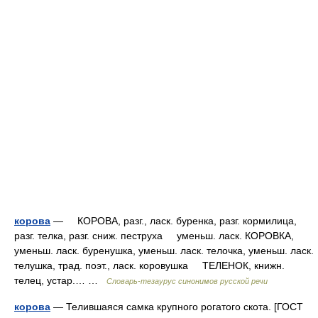
корова
— КОРОВА, разг., ласк. буренка, разг. кормилица,
разг. телка, разг. сниж. пеструха уменьш. ласк. КОРОВКА,
уменьш. ласк. буренушка, уменьш. ласк. телочка, уменьш. ласк.
телушка, трад. поэт., ласк. коровушка ТЕЛЕНОК, книжн.
телец, устар.… …
Словарь-тезаурус синонимов русской речи
корова
— Телившаяся самка крупного рогатого скота. [ГОСТ