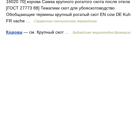
16020 70] корова Самка крупного рогатого скота после отела
[ГОСТ 27773 88] Тематики скот для убояскотоводство
Обобщающие термины крупный рогатый скот EN cow DE Kuh
FR vache …
Справочник технического переводчика
Корова
— см. Крупный скот …
Библейская энциклопедия Брокгауза