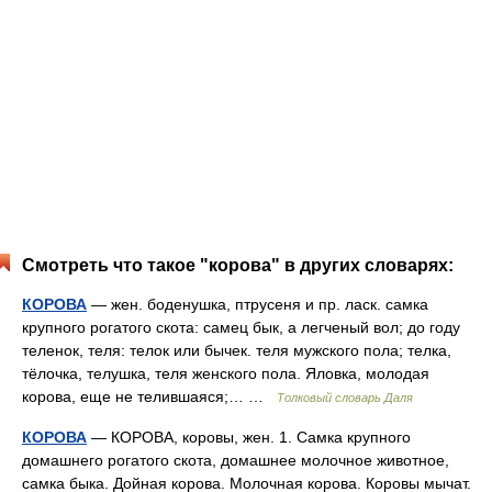
Смотреть что такое "корова" в других словарях:
КОРОВА
— жен. боденушка, птрусеня и пр. ласк. самка
крупного рогатого скота: самец бык, а легченый вол; до году
теленок, теля: телок или бычек. теля мужского пола; телка,
тёлочка, телушка, теля женского пола. Яловка, молодая
корова, еще не телившаяся;… …
Толковый словарь Даля
КОРОВА
— КОРОВА, коровы, жен. 1. Самка крупного
домашнего рогатого скота, домашнее молочное животное,
самка быка. Дойная корова. Молочная корова. Коровы мычат.