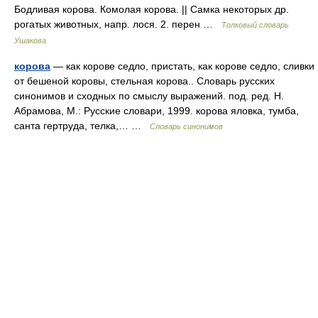
Бодливая корова. Комолая корова. || Самка некоторых др.
рогатых животных, напр. лося. 2. перен …
Толковый словарь
Ушакова
корова
— как корове седло, пристать, как корове седло, сливки
от бешеной коровы, стельная корова.. Словарь русских
синонимов и сходных по смыслу выражений. под. ред. Н.
Абрамова, М.: Русские словари, 1999. корова яловка, тумба,
санта гертруда, телка,… …
Словарь синонимов