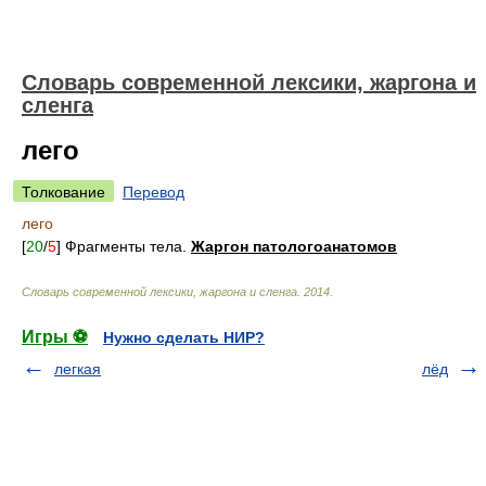
Cловарь современной лексики, жаргона и
сленга
лего
Толкование
Перевод
лего
[
20
/
5
] Фрагменты тела.
Жаргон патологоанатомов
Cловарь современной лексики, жаргона и сленга
.
2014
.
Игры ⚽
Нужно сделать НИР?
легкая
лёд