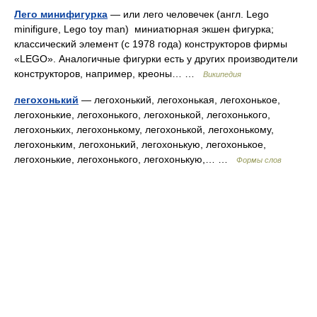
Лего минифигурка
— или лего человечек (англ. Lego
minifigure, Lego toy man) миниатюрная экшен фигурка;
классический элемент (с 1978 года) конструкторов фирмы
«LEGO». Аналогичные фигурки есть у других производители
конструкторов, например, креоны… …
Википедия
легохонький
— легохонький, легохонькая, легохонькое,
легохонькие, легохонького, легохонькой, легохонького,
легохоньких, легохонькому, легохонькой, легохонькому,
легохоньким, легохонький, легохонькую, легохонькое,
легохонькие, легохонького, легохонькую,… …
Формы слов