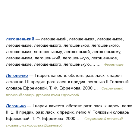
легошенький
— легошенький, легошенькая, легошенькое,
легошенькие, легошенького, легошенькой, легошенького,
легошеньких, легошенькому, легошенькой, легошенькому,
легошеньким, легошенький, легошенькую, легошенькое,
легошенькие, легошенького, легошенькую,… …
Формы слов
Легонечко
— I нареч. качеств. обстоят. разг. ласк. к нареч.
легонько I II предик. разг. ласк. к предик. легонько II Толковый
словарь Ефремовой. Т. Ф. Ефремова. 2000 …
Современный
толковый словарь русского языка Ефремовой
Легонько
— I нареч. качеств. обстоят. разг. ласк. к нареч. легко
III 1. II предик. разг. ласк. к предик. легко VI Толковый словарь
Ефремовой. Т. Ф. Ефремова. 2000 …
Современный толковый
словарь русского языка Ефремовой