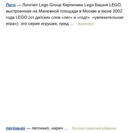
Лего
— Логотип Lego Group Кирпичики Lego Башня LEGO,
выстроенная на Манежной площади в Москве в июне 2002
года LEGO (от датских слов «лег» и «годт» «увлекательная
игра») это серия игрушек, пред …
Википедия
лего́нько
— легонько, нареч …
Русское словесное ударение