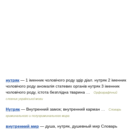
нутряк
— 1 іменник чоловічого роду здір діал. нутряк 2 іменник
чоловічого роду аномалія статевих органів нутряк 3 іменник
чоловічого роду, істота безплідна тварина …
Орфографічний
словник української мови
Нутряк
— Внутренний замок; внутренний карман …
Словарь
криминального и полукриминального мира
внутренний мир
— душа, нутряк, душевный мир Словарь