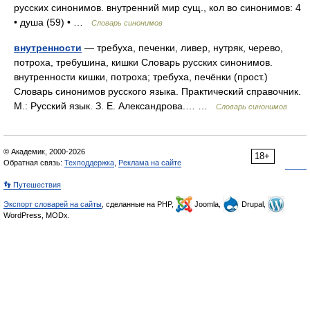
русских синонимов. внутренний мир сущ., кол во синонимов: 4
• душа (59) • …
Словарь синонимов
внутренности
— требуха, печенки, ливер, нутряк, черево,
потроха, требушина, кишки Словарь русских синонимов.
внутренности кишки, потроха; требуха, печёнки (прост.)
Словарь синонимов русского языка. Практический справочник.
М.: Русский язык. З. Е. Александрова.… …
Словарь синонимов
© Академик, 2000-2026
18+
Обратная связь:
Техподдержка
,
Реклама на сайте
👣 Путешествия
Экспорт словарей на сайты
, сделанные на PHP,
Joomla,
Drupal,
WordPress, MODx.