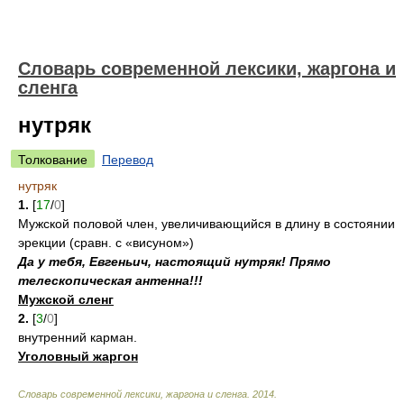
Cловарь современной лексики, жаргона и
сленга
нутряк
Толкование
Перевод
нутряк
1.
[
17
/
0
]
Мужской половой член, увеличивающийся в длину в состоянии
эрекции (сравн. с «висуном»)
Да у тебя, Евгеньич, настоящий нутряк! Прямо
телескопическая антенна!!!
Мужской сленг
2.
[
3
/
0
]
внутренний карман.
Уголовный жаргон
Cловарь современной лексики, жаргона и сленга
.
2014
.