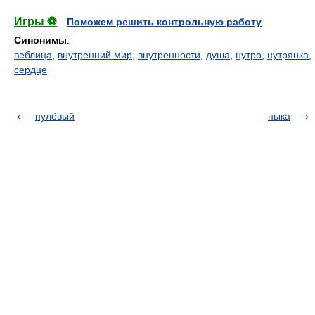
Игры ⚽
Поможем решить контрольную работу
Синонимы
:
веблица
,
внутренний мир
,
внутренности
,
душа
,
нутро
,
нутрянка
,
сердце
нулёвый
ныка