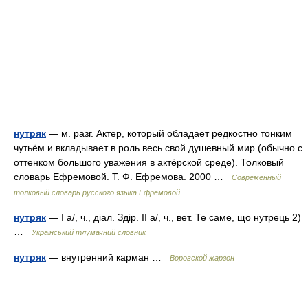
нутряк
— м. разг. Актер, который обладает редкостно тонким
чутьём и вкладывает в роль весь свой душевный мир (обычно с
оттенком большого уважения в актёрской среде). Толковый
словарь Ефремовой. Т. Ф. Ефремова. 2000 …
Современный
толковый словарь русского языка Ефремовой
нутряк
— I а/, ч., діал. Здір. II а/, ч., вет. Те саме, що нутрець 2)
…
Український тлумачний словник
нутряк
— внутренний карман …
Воровской жаргон