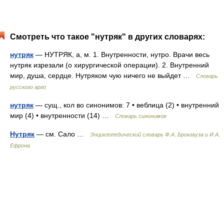
Смотреть что такое "нутряк" в других словарях:
нутряк
— НУТРЯК, а, м. 1. Внутренности, нутро. Врачи весь
нутряк изрезали (о хирургической операции). 2. Внутренний
мир, душа, сердце. Нутряком чую ничего не выйдет …
Словарь
русского арго
нутряк
— сущ., кол во синонимов: 7 • веблица (2) • внутренний
мир (4) • внутренности (14) …
Словарь синонимов
Нутряк
— см. Сало …
Энциклопедический словарь Ф.А. Брокгауза и И.А.
Ефрона