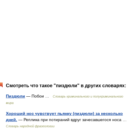
Смотреть что такое "пиздюли" в других словарях:
Пиздюли
— Побои …
Словарь криминального и полукриминального
мира
Хороший нос чувствует пьянку (пиздюли) за несколько
дней.
— Реплика при потираний вдруг зачесавшегося носа …
Словарь народной фразеологии