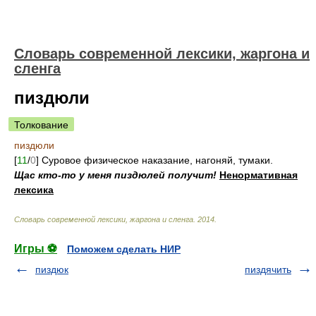
Cловарь современной лексики, жаргона и
сленга
пиздюли
Толкование
пиздюли
[
11
/
0
] Суровое физическое наказание, нагоняй, тумаки.
Щас кто-то у меня пиздюлей получит!
Ненормативная
лексика
Cловарь современной лексики, жаргона и сленга
.
2014
.
Игры ⚽
Поможем сделать НИР
пиздюк
пиздячить