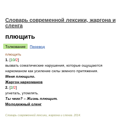
Cловарь современной лексики, жаргона и
сленга
плющить
Толкование
Перевод
плющить
1.
[
10
/
2
]
вызвать соматические нарушения, которые ощущаются
наркоманом как усиление силы земного притяжения.
Меня плющило.
Жаргон наркоманов
2.
[
2
/
2
]
угнетать, утомлять.
Ты чего? – Жизнь плющит.
Молодежный сленг
Cловарь современной лексики, жаргона и сленга
.
2014
.