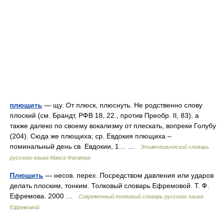
плющить
— щу. От плюск, плюснуть. Не родственно слову
плоский (см. Брандт, РФВ 18, 22., против Преобр. II, 83), а
также далеко по своему вокализму от плескать, вопреки Голубу
(204). Сюда же плющиха; ср. Евдокия плющиха –
поминальный день св. Евдокии, 1… …
Этимологический словарь
русского языка Макса Фасмера
Плющить
— несов. перех. Посредством давления или ударов
делать плоским, тонким. Толковый словарь Ефремовой. Т. Ф.
Ефремова. 2000 …
Современный толковый словарь русского языка
Ефремовой