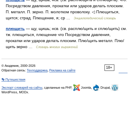
Посредством давления, прокатки или ударов делать плоским.
П. металл. П. зерно. П. молотком проволоку. ◁ Плющиться,
щится; страд. Плющение, я; ср …
Энциклопедический словарь
плющить
— щу, щишь; нсв. (св. расплю/щить и сплю/щить) см.
тж. плющиться, плющение что Посредством давления,
прокатки или ударов делать плоским. Плю/щить металл. Плю/
щить зерно …
Словарь многих выражений
© Академик, 2000-2026
18+
Обратная связь:
Техподдержка
,
Реклама на сайте
👣 Путешествия
Экспорт словарей на сайты
, сделанные на PHP,
Joomla,
Drupal,
WordPress, MODx.