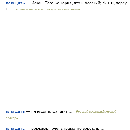
плющить
— Искон. Того же корня, что и плоский; sk > щ перед
i …
Этимологический словарь русского языка
плющить
— пл ющить, щу, щит …
Русский орфографический
словарь
плющить
— рекл.жарг. очень грамотно верстать …