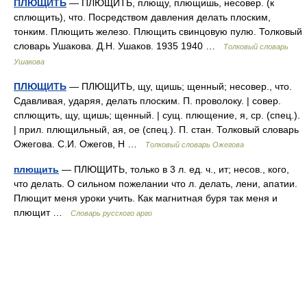
ПЛЮЩИТЬ
— ПЛЮЩИТЬ, плющу, плющишь, несовер. (к
сплющить), что. Посредством давления делать плоским,
тонким. Плющить железо. Плющить свинцовую пулю. Толковый
словарь Ушакова. Д.Н. Ушаков. 1935 1940 …
Толковый словарь
Ушакова
ПЛЮЩИТЬ
— ПЛЮЩИТЬ, щу, щишь; щенный; несовер., что.
Сдавливая, ударяя, делать плоским. П. проволоку. | совер.
сплющить, щу, щишь; щенный. | сущ. плющение, я, ср. (спец.).
| прил. плющильный, ая, ое (спец.). П. стан. Толковый словарь
Ожегова. С.И. Ожегов, Н …
Толковый словарь Ожегова
плющить
— ПЛЮЩИТЬ, только в 3 л. ед. ч., ит; несов., кого,
что делать. О сильном пожелании что л. делать, лени, апатии.
Плющит меня уроки учить. Как магнитная буря так меня и
плющит …
Словарь русского арго