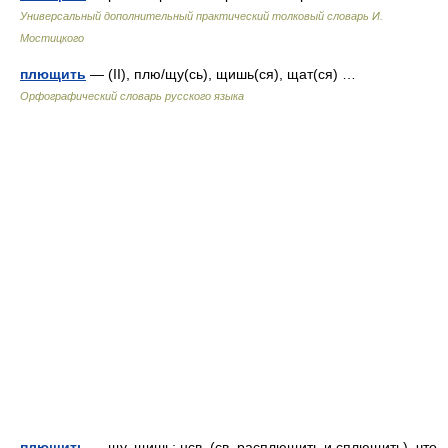
Универсальный дополнительный практический толковый словарь И.
Мостицкого
плющить
— (II), плю/щу(сь), щишь(ся), щат(ся) …
Орфографический словарь русского языка
плющить
— щу, щишь; нсв. (св. расплющить и сплющить). что.