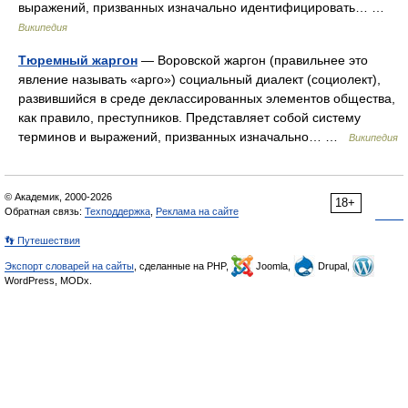
выражений, призванных изначально идентифицировать… …
Википедия
Тюремный жаргон
— Воровской жаргон (правильнее это
явление называть «арго») социальный диалект (социолект),
развившийся в среде деклассированных элементов общества,
как правило, преступников. Представляет собой систему
терминов и выражений, призванных изначально… …
Википедия
© Академик, 2000-2026
18+
Обратная связь:
Техподдержка
,
Реклама на сайте
👣 Путешествия
Экспорт словарей на сайты
, сделанные на PHP,
Joomla,
Drupal,
WordPress, MODx.