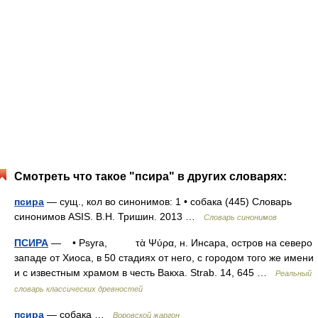
Смотреть что такое "псира" в других словарях:
псира
— сущ., кол во синонимов: 1 • собака (445) Словарь
синонимов ASIS. В.Н. Тришин. 2013 …
Словарь синонимов
ПСИРА
— • Psyra, τὰ Ψύρα, н. Инсара, остров на северо
западе от Хиоса, в 50 стадиях от него, с городом того же имени
и с известным храмом в честь Вакха. Strab. 14, 645 …
Реальный
словарь классических древностей
псира
— собака …
Воровской жаргон