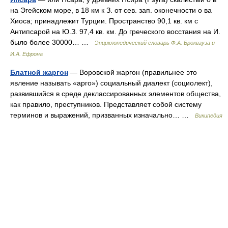
на Эгейском море, в 18 км к З. от сев. зап. оконечности о ва
Хиоса; принадлежит Турции. Пространство 90,1 кв. км с
Антипсарой на Ю.З. 97,4 кв. км. До греческого восстания на И.
было более 30000… …
Энциклопедический словарь Ф.А. Брокгауза и
И.А. Ефрона
Блатной жаргон
— Воровской жаргон (правильнее это
явление называть «арго») социальный диалект (социолект),
развившийся в среде деклассированных элементов общества,
как правило, преступников. Представляет собой систему
терминов и выражений, призванных изначально… …
Википедия