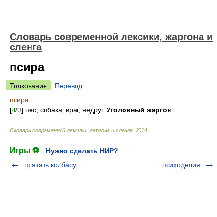
Cловарь современной лексики, жаргона и
сленга
псира
Толкование
Перевод
псира
[
4
/
0
] пес, собака, враг, недруг.
Уголовный жаргон
Cловарь современной лексики, жаргона и сленга
.
2014
.
Игры ⚽
Нужно сделать НИР?
прятать колбасу
психоделия