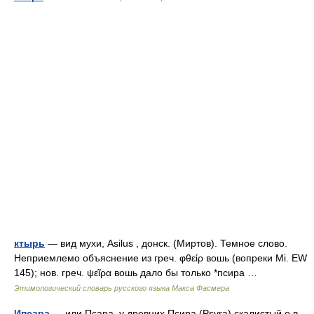
ктырь
— вид мухи, Asilus , донск. (Миртов). Темное слово.
Неприемлемо объяснение из греч. φθείρ вошь (вопреки Мi. ЕW
145); нов. греч. ψεῖρα вошь дало бы только *псира …
Этимологический словарь русского языка Макса Фасмера
Ипсара
— или Псара, у древних Псира (Psyra) скалистый о в