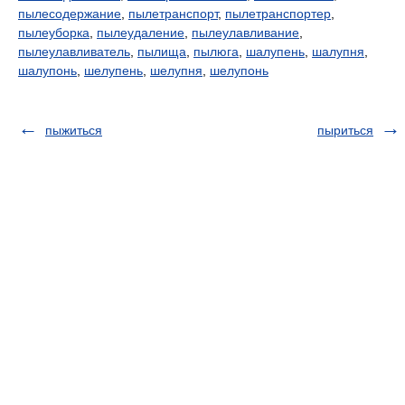
пылесодержание
,
пылетранспорт
,
пылетранспортер
,
пылеуборка
,
пылеудаление
,
пылеулавливание
,
пылеулавливатель
,
пылища
,
пылюга
,
шалупень
,
шалупня
,
шалупонь
,
шелупень
,
шелупня
,
шелупонь
пыжиться
пыриться