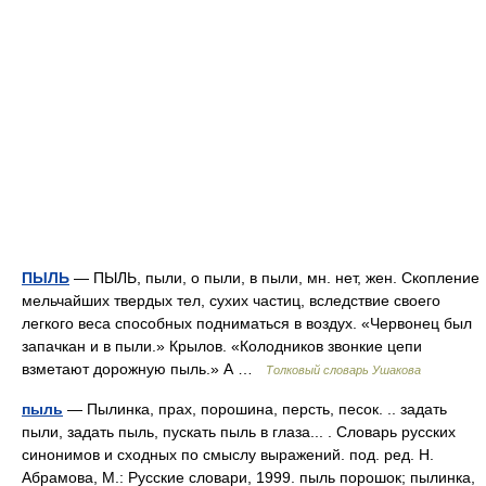
ПЫЛЬ
— ПЫЛЬ, пыли, о пыли, в пыли, мн. нет, жен. Скопление
мельчайших твердых тел, сухих частиц, вследствие своего
легкого веса способных подниматься в воздух. «Червонец был
запачкан и в пыли.» Крылов. «Колодников звонкие цепи
взметают дорожную пыль.» А …
Толковый словарь Ушакова
пыль
— Пылинка, прах, порошина, персть, песок. .. задать
пыли, задать пыль, пускать пыль в глаза... . Словарь русских
синонимов и сходных по смыслу выражений. под. ред. Н.
Абрамова, М.: Русские словари, 1999. пыль порошок; пылинка,