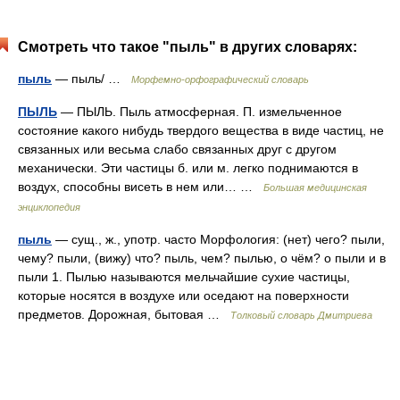
Смотреть что такое "пыль" в других словарях:
пыль
— пыль/ …
Морфемно-орфографический словарь
ПЫЛЬ
— ПЫЛЬ. Пыль атмосферная. П. измельченное
состояние какого нибудь твердого вещества в виде частиц, не
связанных или весьма слабо связанных друг с другом
механически. Эти частицы б. или м. легко поднимаются в
воздух, способны висеть в нем или… …
Большая медицинская
энциклопедия
пыль
— сущ., ж., употр. часто Морфология: (нет) чего? пыли,
чему? пыли, (вижу) что? пыль, чем? пылью, о чём? о пыли и в
пыли 1. Пылью называются мельчайшие сухие частицы,
которые носятся в воздухе или оседают на поверхности
предметов. Дорожная, бытовая …
Толковый словарь Дмитриева