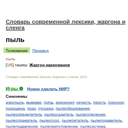
Cловарь современной лексики, жаргона и
сленга
пыль
Толкование
Перевод
пыль
[
1
/
6
] гашиш.
Жаргон наркоманов
Cловарь современной лексики, жаргона и сленга
.
2014
.
Игры ⚽
Нужно сделать НИР?
Синонимы
:
аэропыль
,
вывевки
,
грязь
,
криоконит
,
нечисть
,
персть
,
порохня
,
порошина
,
прах
,
пусьера
,
пылеобразование
,
пылеопределитель
,
пылеосадитель
,
пылеотделение
,
пылеотражатель
,
пылеотсос
,
пылепитатель
,
пылеподавитель
,
пылеподавление
,
пылеприготовление
,
пылесистема
,