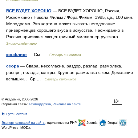
ВСЕ БУДЕТ ХОРОШО
— ВСЕ БУДЕТ ХОРОШО, Россия,
Роскомкино / Никола Фильм / Фора Фильм, 1995, цв., 100 мин.
Мелодрама. Эта картина может вызвать негодование
приверженцев хорошего вкуса в искусстве. Неожиданно в
Россию приезжает эксцентричный миллионер русского… …
Энциклопедия кино
конфликт
— См …
Словарь синонимов
ссора
— Свара, несогласие, раздор, разлад, размолвка,
распря, нелады, контры. Крупная размолвка с кем. Домашние
вспышки. .. Ср …
Словарь синонимов
© Академик, 2000-2026
18+
Обратная связь:
Техподдержка
,
Реклама на сайте
👣 Путешествия
Экспорт словарей на сайты
, сделанные на PHP,
Joomla,
Drupal,
WordPress, MODx.