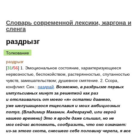
Cловарь современной лексики, жаргона и
сленга
раздрызг
Толкование
раздрызг
[
31
/
56
] 1. Эмоциональное состояние, характеризующееся
нервозностью, беспокойством, растерянностью, спутанностью
чувств, замешательством; душевное смятение. 2. Ссора,
конфликт. Син.:
раздрай
.
Возможно, в раздрызге первых
импульсивных минут за решеткой как раз
и отслаивались от моего «я» остатки давнего,
уже шелушащегося тщеславия и моих амбициозных
потуг. (Владимир Маканин. Андеграунд, или герой
нашего времени) Это я вроде даже слышал, но не
мог сейчас вспомнить, сообразить, что оно означает:
из-за этого скота, снесшего себе половину черепа, я все