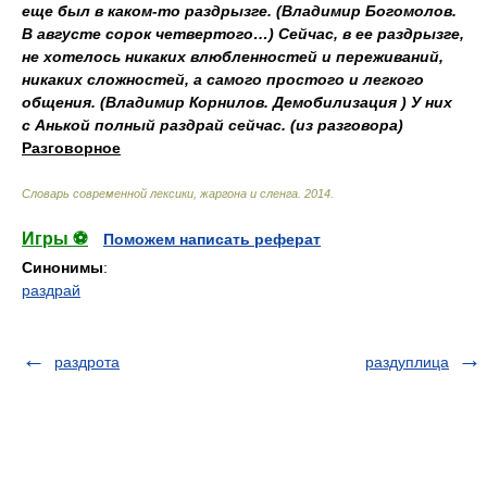
еще был в каком-то раздрызге. (Владимир Богомолов.
В августе сорок четвертого…) Сейчас, в ее раздрызге,
не хотелось никаких влюбленностей и переживаний,
никаких сложностей, а самого простого и легкого
общения. (Владимир Корнилов. Демобилизация ) У них
с Анькой полный раздрай сейчас. (из разговора)
Разговорное
Cловарь современной лексики, жаргона и сленга
.
2014
.
Игры ⚽
Поможем написать реферат
Синонимы
:
раздрай
раздрота
раздуплица