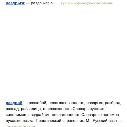
раздрызг
— раздр ызг, а …
Русский орфографический словарь
раздрай
— разнобой, несогласованность, раздрызг, разброд,
разлад, разладица, неслаженность Словарь русских
синонимов. раздрай см. неслаженность Словарь синонимов
русского языка. Практический справочник. М.: Русский язык …
Словарь синонимов