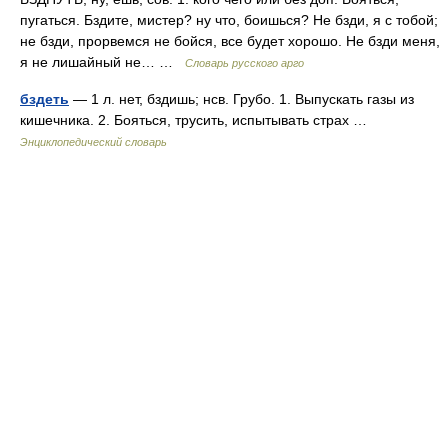
пугаться. Бздите, мистер? ну что, боишься? Не бзди, я с тобой;
не бзди, прорвемся не бойся, все будет хорошо. Не бзди меня,
я не лишайный не… …
Словарь русского арго
бздеть
— 1 л. нет, бздишь; нсв. Грубо. 1. Выпускать газы из
кишечника. 2. Бояться, трусить, испытывать страх …
Энциклопедический словарь