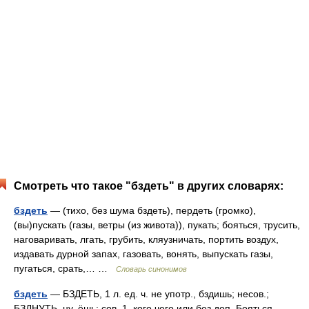
Смотреть что такое "бздеть" в других словарях:
бздеть
— (тихо, без шума бздеть), пердеть (громко),
(вы)пускать (газы, ветры (из живота)), пукать; бояться, трусить,
наговаривать, лгать, грубить, кляузничать, портить воздух,
издавать дурной запах, газовать, вонять, выпускать газы,
пугаться, срать,… …
Словарь синонимов
бздеть
— БЗДЕТЬ, 1 л. ед. ч. не употр., бздишь; несов.;
БЗДНУТЬ, ну, ёшь; сов. 1. кого чего или без доп. Бояться,