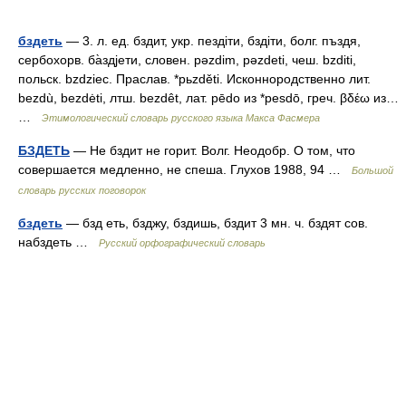
бздеть
— 3. л. ед. бздит, укр. пездiти, бздiти, болг. пъздя,
сербохорв. ба̀здjети, словен. pǝzdim, pǝzdeti, чеш. bzditi,
польск. bzdziec. Праслав. *pьzděti. Исконнородственно лит.
bezdù, bezdėti, лтш. bezdêt, лат. pēdo из *pesdō, греч. βδέω из…
…
Этимологический словарь русского языка Макса Фасмера
БЗДЕТЬ
— Не бздит не горит. Волг. Неодобр. О том, что
совершается медленно, не спеша. Глухов 1988, 94 …
Большой
словарь русских поговорок
бздеть
— бзд еть, бзджу, бздишь, бздит 3 мн. ч. бздят сов.
набздеть …
Русский орфографический словарь