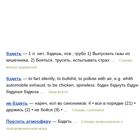
бздеть
— 1 л. нет; бздишь; нсв.; грубо 1) Выпускать газы из
кишечника. 2) Бояться, трусить, испытывать страх …
Словарь
многих выражений
бздеть
— to fart silently; to bullshit; to pollute with air, e.g. whith
automobile exhaust; to be chicken, spineless. бздех бзднуть бздун
бздунья бздюха …
Slang lexicon
не бздеть
— нареч, кол во синонимов: 4 • все в порядке (21) •
держись (2) • не бойся (9) • …
Словарь синонимов
Портить атмосферу
— Бздеть …
Словарь криминального и
полукриминального мира