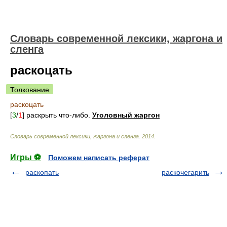
Cловарь современной лексики, жаргона и
сленга
раскоцать
Толкование
раскоцать
[
3
/
1
] раскрыть что-либо.
Уголовный жаргон
Cловарь современной лексики, жаргона и сленга
.
2014
.
Игры ⚽
Поможем написать реферат
раскопать
раскочегарить