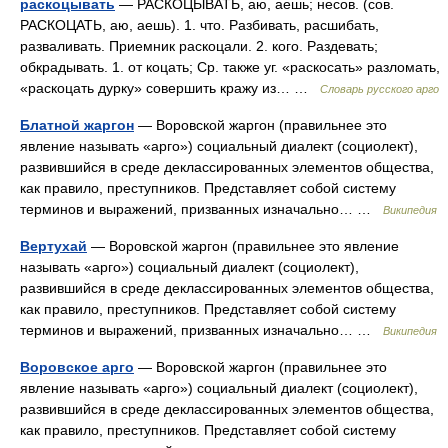
раскоцывать
— РАСКОЦЫВАТЬ, аю, аешь; несов. (сов.
РАСКОЦАТЬ, аю, аешь). 1. что. Разбивать, расшибать,
разваливать. Приемник раскоцали. 2. кого. Раздевать;
обкрадывать. 1. от коцать; Ср. также уг. «раскосать» разломать,
«раскоцать дурку» совершить кражу из… …
Словарь русского арго
Блатной жаргон
— Воровской жаргон (правильнее это
явление называть «арго») социальный диалект (социолект),
развившийся в среде деклассированных элементов общества,
как правило, преступников. Представляет собой систему
терминов и выражений, призванных изначально… …
Википедия
Вертухай
— Воровской жаргон (правильнее это явление
называть «арго») социальный диалект (социолект),
развившийся в среде деклассированных элементов общества,
как правило, преступников. Представляет собой систему
терминов и выражений, призванных изначально… …
Википедия
Воровское арго
— Воровской жаргон (правильнее это
явление называть «арго») социальный диалект (социолект),
развившийся в среде деклассированных элементов общества,
как правило, преступников. Представляет собой систему