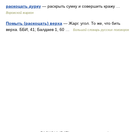
раскоцать дурку
— раскрыть сумку и совершить кражу …
Воровской жаргон
Помыть (раскоцать) верха
— Жарг. угол. То же, что бить
верха. ББИ, 41; Балдаев 1, 60 …
Большой словарь русских поговорок