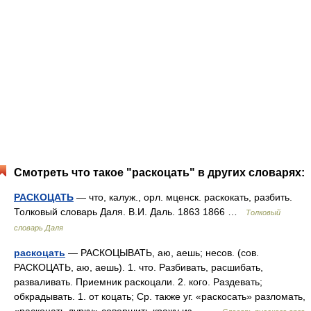
Смотреть что такое "раскоцать" в других словарях:
РАСКОЦАТЬ
— что, калуж., орл. мценск. раскокать, разбить.
Толковый словарь Даля. В.И. Даль. 1863 1866 …
Толковый
словарь Даля
раскоцать
— РАСКОЦЫВАТЬ, аю, аешь; несов. (сов.
РАСКОЦАТЬ, аю, аешь). 1. что. Разбивать, расшибать,
разваливать. Приемник раскоцали. 2. кого. Раздевать;
обкрадывать. 1. от коцать; Ср. также уг. «раскосать» разломать,