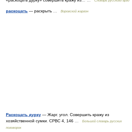
«раскоцать дурку» совершить кражу из… …
Словарь русского арго
раскоцать
— раскрыть …
Воровской жаргон
Раскоцать дурку
— Жарг. угол. Совершить кражу из
хозяйственной сумки. СРВС 4, 146 …
Большой словарь русских
поговорок