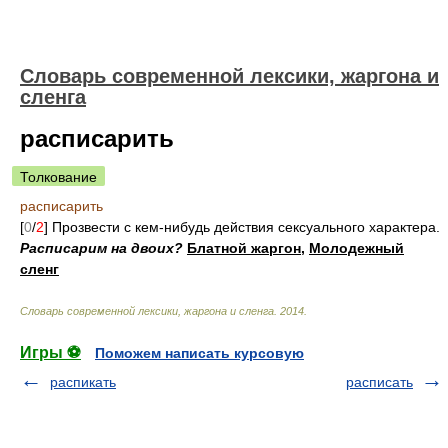
Cловарь современной лексики, жаргона и
сленга
расписарить
Толкование
расписарить
[
0
/
2
] Прозвести с кем-нибудь действия сексуального характера.
Расписарим на двоих?
Блатной жаргон
,
Молодежный
сленг
Cловарь современной лексики, жаргона и сленга
.
2014
.
Игры ⚽
Поможем написать курсовую
распикать
расписать