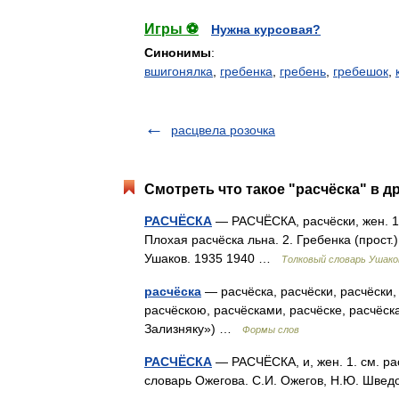
Игры ⚽
Нужна курсовая?
Синонимы
:
вшигонялка
,
гребенка
,
гребень
,
гребешок
,
расцвела розочка
Смотреть что такое "расчёска" в д
РАСЧЁСКА
— РАСЧЁСКА, расчёски, жен. 1. 
Плохая расчёска льна. 2. Гребенка (прост.
Ушаков. 1935 1940 …
Толковый словарь Ушако
расчёска
— расчёска, расчёски, расчёски, 
расчёскою, расчёсками, расчёске, расчёск
Зализняку») …
Формы слов
РАСЧЁСКА
— РАСЧЁСКА, и, жен. 1. см. ра
словарь Ожегова. С.И. Ожегов, Н.Ю. Шве