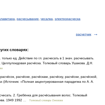
клавитара
,
расчесывание
,
чесалка
,
электрорасческа
расчетчик
ругих словарях:
только ед. Действие по гл. расчесать в 1 знач. расчесывать.
). Целлулоидовая расчёска. Толковый словарь Ушакова. Д.Н.
ва
расчёсок, расчёске, расчёскам, расчёску, расчёски, расчёской,
ах (Источник: «Полная акцентуированная парадигма по А. А.
счесать. 2. Гребёнка для расчёсывания волос. Толковый
дова. 1949 1992 …
Толковый словарь Ожегова