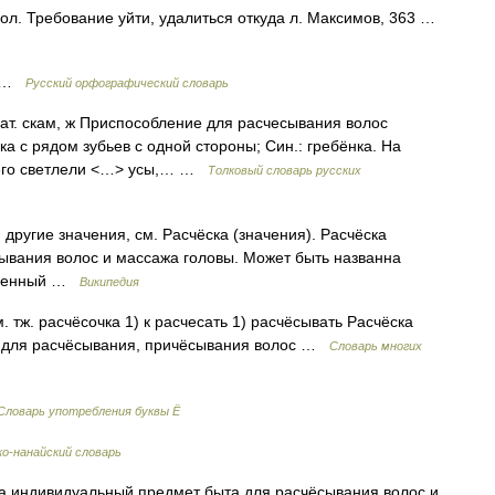
ол. Требование уйти, удалиться откуда л. Максимов, 363 …
ок …
Русский орфографический словарь
дат. скам, ж Приспособление для расчесывания волос
ка с рядом зубьев с одной стороны; Син.: гребёнка. На
 его светлели <…> усы,… …
Толковый словарь русских
другие значения, см. Расчёска (значения). Расчёска
ывания волос и массажа головы. Может быть названна
ременный …
Википедия
см. тж. расчёсочка 1) к расчесать 1) расчёсывать Расчёска
ка для расчёсывания, причёсывания волос …
Словарь многих
Словарь употребления буквы Ё
ко-нанайский словарь
а индивидуальный предмет быта для расчёсывания волос и