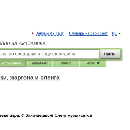
Запомнить сайт
Словарь на свой сайт
RU
едии на Академике
Найти!
Толкования
Переводы
Книги
Игры ⚽
и, жаргона и сленга
ёске
играл
?
Закачаешься
!
Сленг
музыкантов
.