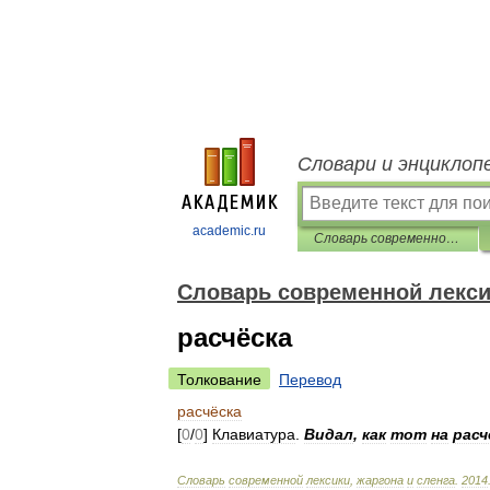
Словари и энциклоп
academic.ru
Cловарь современной лексики, жаргона и сленга
Cловарь современной лексик
расчёска
Толкование
Перевод
расчёска
[
0
/
0
]
Клавиатура
.
Видал
,
как
тот
на
расч
Cловарь
современной
лексики
,
жаргона
и
сленга
.
2014