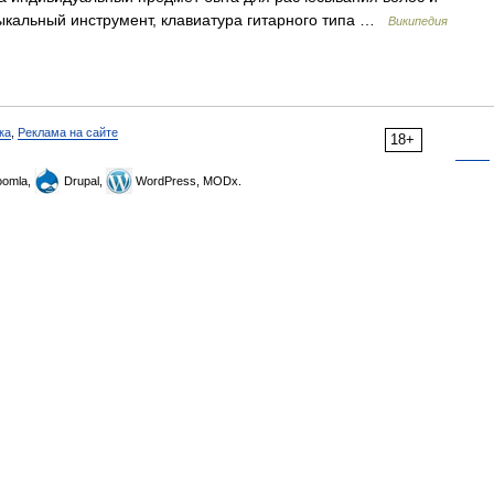
ыкальный инструмент, клавиатура гитарного типа …
Википедия
ка
,
Реклама на сайте
18+
omla,
Drupal,
WordPress, MODx.