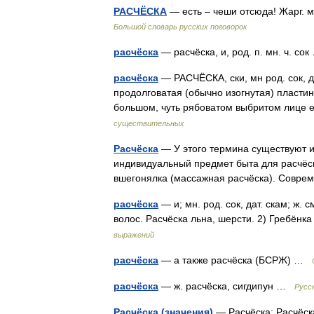
РАСЧЁСКА
— есть – чеши отсюда! Жарг. м
Большой словарь русских поговорок
расчёска
— расчёска, и, род. п. мн. ч. с
расчёска
— РАСЧЁСКА, ски, мн род. сок, 
продолговатая (обычно изогнутая) пластин
большом, чуть рябоватом выбритом лице
существительных
Расчёска
— У этого термина существуют и 
индивидуальный предмет быта для расчёс
вшегонялка (массажная расчёска). Сов
расчёска
— и; мн. род. сок, дат. скам; ж. 
волос. Расчёска льна, шерсти. 2) Гребён
выражений
расчёска
— а также расчёска (БСРЖ) …
расчёска
— ж. расчёска, сигдипун …
Русс
Расчёска (значения)
— Расчёска: Расчёск