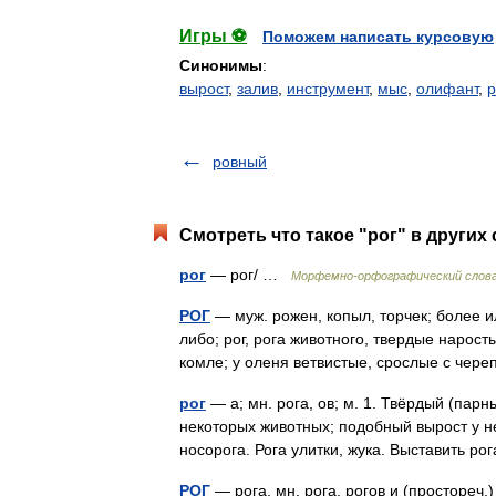
Игры ⚽
Поможем написать курсовую
Синонимы
:
вырост
,
залив
,
инструмент
,
мыс
,
олифант
,
р
ровный
Смотреть что такое "рог" в других
рог
— рог/ …
Морфемно-орфографический слов
РОГ
— муж. рожен, копыл, торчек; более и
либо; рог, рога животного, твердые нарост
комле; у оленя ветвистые, срослые с че
рог
— а; мн. рога, ов; м. 1. Твёрдый (пар
некоторых животных; подобный вырост у н
носорога. Рога улитки, жука. Выставить 
РОГ
— рога, мн. рога, рогов и (простореч.)