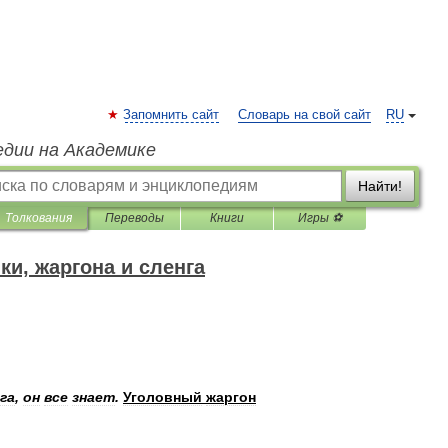
Запомнить сайт
Словарь на свой сайт
RU
едии на Академике
Найти!
Толкования
Переводы
Книги
Игры ⚽
и, жаргона и сленга
га
,
он
все
знает
.
Уголовный
жаргон
.