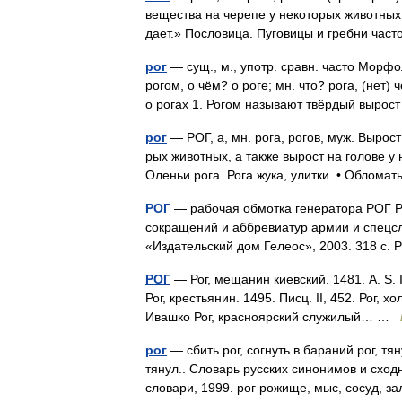
вещества на черепе у некоторых животных.
дает.» Пословица. Пуговицы и гребни ча
рог
— сущ., м., употр. сравн. часто Морфоло
рогом, о чём? о роге; мн. что? рога, (нет) 
о рогах 1. Рогом называют твёрдый выро
рог
— РОГ, а, мн. рога, рогов, муж. Вырос
рых животных, а также вырост на голове у 
Оленьи рога. Рога жука, улитки. • Обло
РОГ
— рабочая обмотка генератора РОГ Р
сокращений и аббревиатур армии и спецсл
«Издательский дом Гелеос», 2003. 318 
РОГ
— Рог, мещанин киевский. 1481. A. S. I
Рог, крестьянин. 1495. Писц. II, 452. Рог, х
Ивашко Рог, красноярский служилый… …
рог
— сбить рог, согнуть в бараний рог, тян
тянул.. Словарь русских синонимов и сход
словари, 1999. рог рожище, мыс, сосуд,