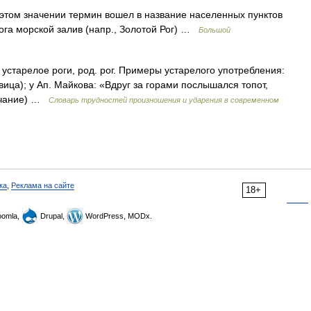
 этом значении термин вошел в название населенных пунктов
 рога морской залив (напр., Золотой Рог) …
Большой
 и устарелое роги, род. рог. Примеры устарелого употребления:
вица); у Ап. Майкова: «Вдруг за горами послышался топот,
олчание) …
Словарь трудностей произношения и ударения в современном
ка
,
Реклама на сайте
18+
omla,
Drupal,
WordPress, MODx.