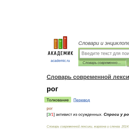
Словари и энциклоп
academic.ru
Cловарь современной лексики, жаргона и сленга
Cловарь современной лексик
рог
Толкование
Перевод
рог
[
3
/
1
]
активист
из
осужденных
.
Спроси
у
ро
Cловарь
современной
лексики
,
жаргона
и
сленга
.
2014