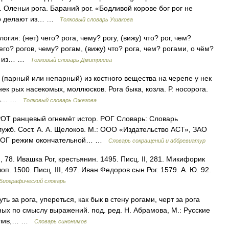
 Оленьи рога. Бараний рог. «Бодливой корове бог рог не
сто делают из… …
Толковый словарь Ушакова
гия: (нет) чего? рога, чему? рогу, (вижу) что? рог, чем?
чего? рогов, чему? рогам, (вижу) что? рога, чем? рогами, о чём?
ст из… …
Толковый словарь Дмитриева
т (парный или непарный) из костного вещества на черепе у нек
нек рых насекомых, моллюсков. Рога быка, козла. Р. носорога.
мать… …
Толковый словарь Ожегова
ОТ ранцевый огнемёт истор. РОГ Словарь: Словарь
ужб. Сост. А. А. Щелоков. М.: ООО «Издательство АСТ», ЗАО
с. РОГ режим окончательной… …
Словарь сокращений и аббревиатур
, 78. Ивашка Рог, крестьянин. 1495. Писц. II, 281. Микифорик
олоп. 1500. Писц. III, 497. Иван Федоров сын Рог. 1579. А. Ю. 92.
Биографический словарь
уть за рога, упереться, как бык в стену рогами, черт за рога
ных по смыслу выражений. под. ред. Н. Абрамова, М.: Русские
 залив,… …
Словарь синонимов