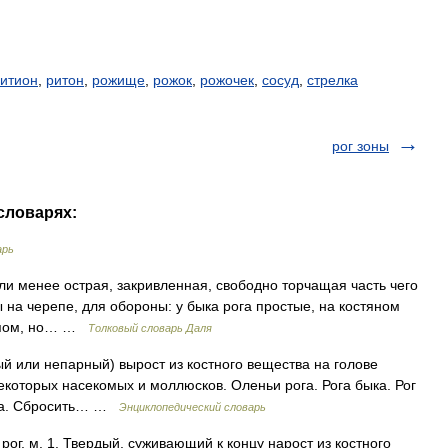
итион
,
ритон
,
рожище
,
рожок
,
рожочек
,
сосуд
,
стрелка
рог зоны
 словарях:
арь
ли менее острая, закривленная, свободно торчащая часть чего
ы на черепе, для обороны: у быка рога простые, на костяном
репом, но… …
Толковый словарь Даля
ный или непарный) вырост из костного вещества на голове
екоторых насекомых и моллюсков. Оленьи рога. Рога быка. Рог
рога. Сбросить… …
Энциклопедический словарь
 рог, м. 1. Твердый, суживающий к концу нарост из костного