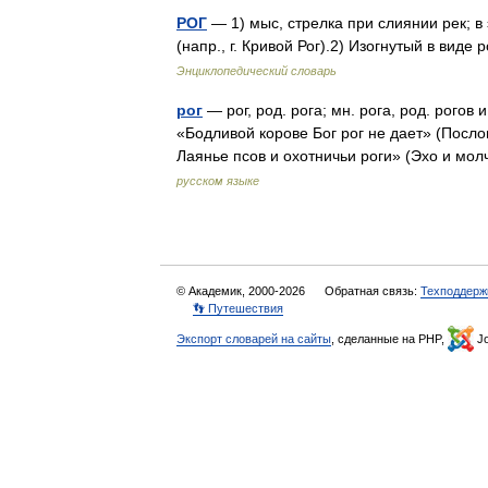
РОГ
— 1) мыс, стрелка при слиянии рек; в
(напр., г. Кривой Рог).2) Изогнутый в виде
Энциклопедический словарь
рог
— рог, род. рога; мн. рога, род. рогов
«Бодливой корове Бог рог не дает» (Посло
Лаянье псов и охотничьи роги» (Эхо и м
русском языке
© Академик, 2000-2026
Обратная связь:
Техподдерж
👣 Путешествия
Экспорт словарей на сайты
, сделанные на PHP,
Jo