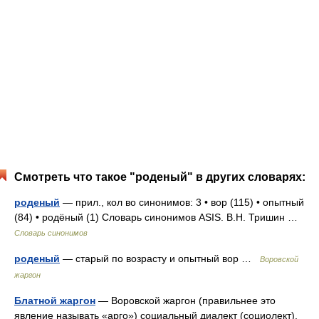
Смотреть что такое "роденый" в других словарях:
роденый
— прил., кол во синонимов: 3 • вор (115) • опытный
(84) • родёный (1) Словарь синонимов ASIS. В.Н. Тришин …
Словарь синонимов
роденый
— старый по возрасту и опытный вор …
Воровской
жаргон
Блатной жаргон
— Воровской жаргон (правильнее это
явление называть «арго») социальный диалект (социолект),