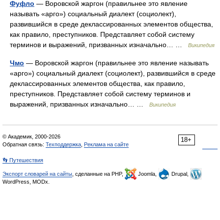
Фуфло
— Воровской жаргон (правильнее это явление
называть «арго») социальный диалект (социолект),
развившийся в среде деклассированных элементов общества,
как правило, преступников. Представляет собой систему
терминов и выражений, призванных изначально… …
Википедия
Чмо
— Воровской жаргон (правильнее это явление называть
«арго») социальный диалект (социолект), развившийся в среде
деклассированных элементов общества, как правило,
преступников. Представляет собой систему терминов и
выражений, призванных изначально… …
Википедия
© Академик, 2000-2026
18+
Обратная связь:
Техподдержка
,
Реклама на сайте
👣 Путешествия
Экспорт словарей на сайты
, сделанные на PHP,
Joomla,
Drupal,
WordPress, MODx.