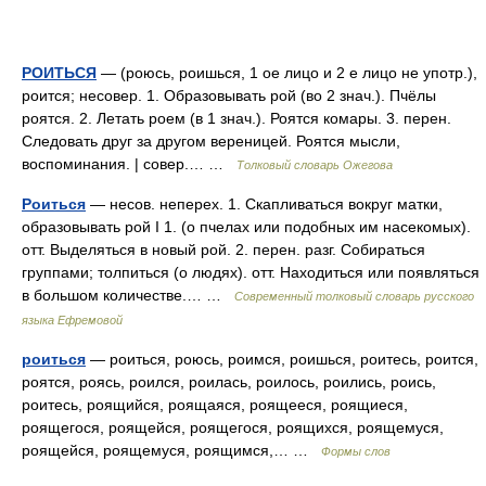
РОИТЬСЯ
— (роюсь, роишься, 1 ое лицо и 2 е лицо не употр.),
роится; несовер. 1. Образовывать рой (во 2 знач.). Пчёлы
роятся. 2. Летать роем (в 1 знач.). Роятся комары. 3. перен.
Следовать друг за другом вереницей. Роятся мысли,
воспоминания. | совер.… …
Толковый словарь Ожегова
Роиться
— несов. неперех. 1. Скапливаться вокруг матки,
образовывать рой I 1. (о пчелах или подобных им насекомых).
отт. Выделяться в новый рой. 2. перен. разг. Собираться
группами; толпиться (о людях). отт. Находиться или появляться
в большом количестве.… …
Современный толковый словарь русского
языка Ефремовой
роиться
— роиться, роюсь, роимся, роишься, роитесь, роится,
роятся, роясь, роился, роилась, роилось, роились, роись,
роитесь, роящийся, роящаяся, роящееся, роящиеся,
роящегося, роящейся, роящегося, роящихся, роящемуся,
роящейся, роящемуся, роящимся,… …
Формы слов