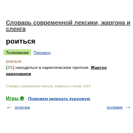
Cловарь современной лексики, жаргона и
сленга
роиться
Толкование
Перевод
роиться
[
2
/
1
] находиться в наркотическом притоне.
Жаргон
наркоманов
Cловарь современной лексики, жаргона и сленга
.
2014
.
Игры ⚽
Поможем написать курсовую
розочка
ролевик