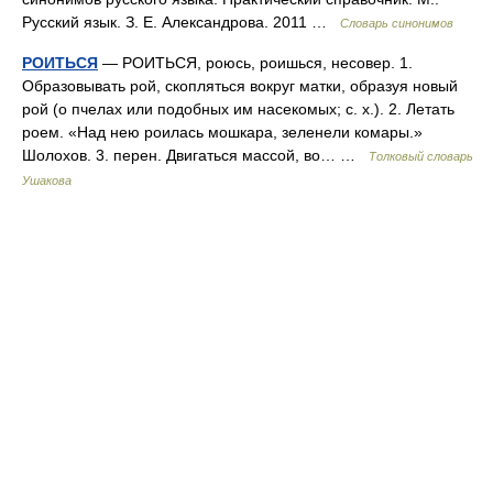
Русский язык. З. Е. Александрова. 2011 …
Словарь синонимов
РОИТЬСЯ
— РОИТЬСЯ, роюсь, роишься, несовер. 1.
Образовывать рой, скопляться вокруг матки, образуя новый
рой (о пчелах или подобных им насекомых; с. х.). 2. Летать
роем. «Над нею роилась мошкара, зеленели комары.»
Шолохов. 3. перен. Двигаться массой, во… …
Толковый словарь
Ушакова