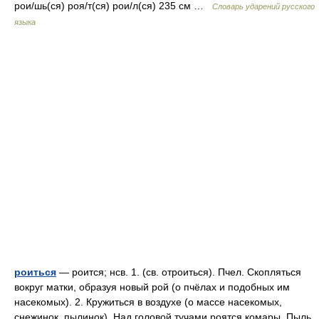
рои/шь(ся) роя/т(ся) рои/л(ся) 235 см …
Словарь ударений русского
языка
роиться
— роится; нсв. 1. (св. отроиться). Пчел. Скопляться
вокруг матки, образуя новый рой (о пчёлах и подобных им
насекомых). 2. Кружиться в воздухе (о массе насекомых,
снежинок, пылинок). Над головой тучами роятся комары. Пыль