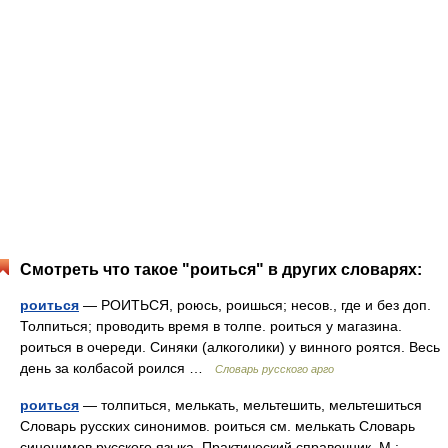
Смотреть что такое "роиться" в других словарях:
роиться
— РОИТЬСЯ, роюсь, роишься; несов., где и без доп.
Толпиться; проводить время в толпе. роиться у магазина.
роиться в очереди. Синяки (алкоголики) у винного роятся. Весь
день за колбасой роился …
Словарь русского арго
роиться
— толпиться, мелькать, мельтешить, мельтешиться
Словарь русских синонимов. роиться см. мелькать Словарь
синонимов русского языка. Практический справочник. М.: