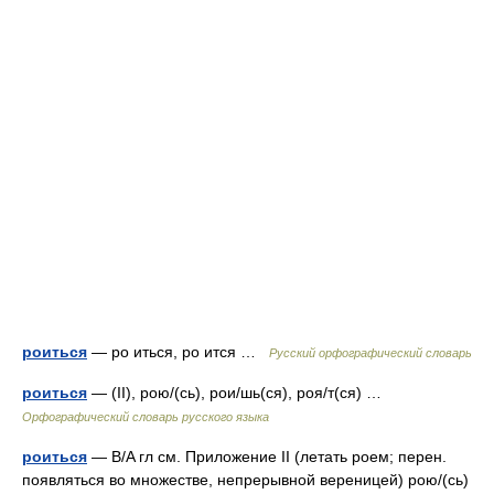
роиться
— ро иться, ро ится …
Русский орфографический словарь
роиться
— (II), рою/(сь), рои/шь(ся), роя/т(ся) …
Орфографический словарь русского языка
роиться
— B/A гл см. Приложение II (летать роем; перен.
появляться во множестве, непрерывной вереницей) рою/(сь)