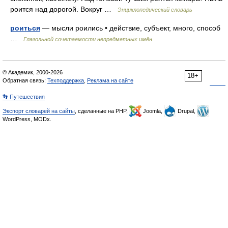
роится над дорогой. Вокруг …
Энциклопедический словарь
роиться
— мысли роились • действие, субъект, много, способ
…
Глагольной сочетаемости непредметных имён
© Академик, 2000-2026
18+
Обратная связь:
Техподдержка
,
Реклама на сайте
👣 Путешествия
Экспорт словарей на сайты
, сделанные на PHP,
Joomla,
Drupal,
WordPress, MODx.