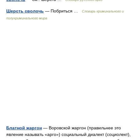
Шерсть сволочь
— Побриться …
Словарь криминального и
полукриминального мира
Блатной жаргон
— Воровской жаргон (правильнее это
явление называть «арго») социальный диалект (социолект),