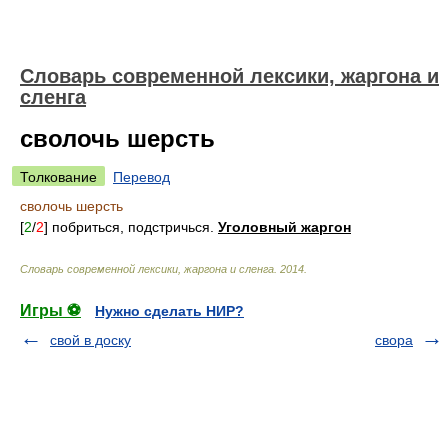
Cловарь современной лексики, жаргона и
сленга
сволочь шерсть
Толкование
Перевод
сволочь шерсть
[
2
/
2
] побриться, подстричься.
Уголовный жаргон
Cловарь современной лексики, жаргона и сленга
.
2014
.
Игры ⚽
Нужно сделать НИР?
свой в доску
свора