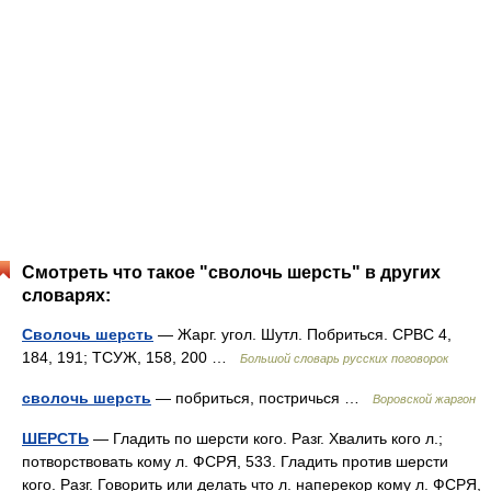
Смотреть что такое "сволочь шерсть" в других
словарях:
Сволочь шерсть
— Жарг. угол. Шутл. Побриться. СРВС 4,
184, 191; ТСУЖ, 158, 200 …
Большой словарь русских поговорок
сволочь шерсть
— побриться, постричься …
Воровской жаргон
ШЕРСТЬ
— Гладить по шерсти кого. Разг. Хвалить кого л.;
потворствовать кому л. ФСРЯ, 533. Гладить против шерсти
кого. Разг. Говорить или делать что л. наперекор кому л. ФСРЯ,