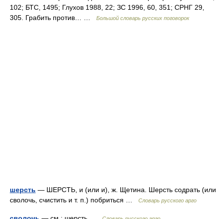
102; БТС, 1495; Глухов 1988, 22; ЗС 1996, 60, 351; СРНГ 29,
305. Грабить против… …
Большой словарь русских поговорок
шерсть
— ШЕРСТЬ, и (или и), ж. Щетина. Шерсть содрать (или
сволочь, счистить и т. п.) побриться …
Словарь русского арго
сволочь
— см.: шерсть …
Словарь русского арго