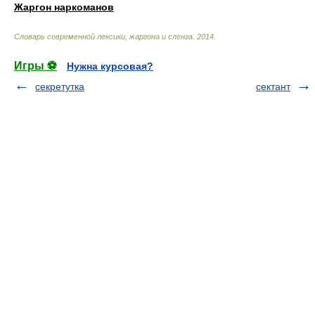
Жаргон наркоманов
Cловарь современной лексики, жаргона и сленга
.
2014
.
Игры ⚽
Нужна курсовая?
секретутка
сектант