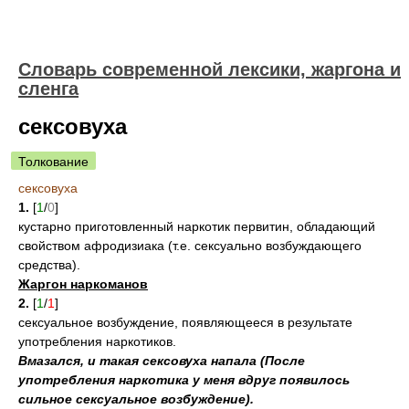
Cловарь современной лексики, жаргона и
сленга
сексовуха
Толкование
сексовуха
1.
[
1
/
0
]
кустарно приготовленный наркотик первитин, обладающий
свойством афродизиака (т.е. сексуально возбуждающего
средства).
Жаргон наркоманов
2.
[
1
/
1
]
сексуальное возбуждение, появляющееся в результате
употребления наркотиков.
Вмазался, и такая сексовуха напала (После
употребления наркотика у меня вдруг появилось
сильное сексуальное возбуждение).