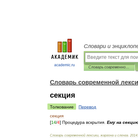
Словари и энциклоп
academic.ru
Cловарь современной лексики, жаргона и сленга
Cловарь современной лексик
секция
Толкование
Перевод
секция
[
14
/
4
]
Процедура
вскрытия
.
Ему
на
секци
Cловарь
современной
лексики
,
жаргона
и
сленга
.
2014