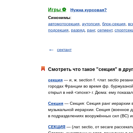
Игры ⚽
Нужна курсовая?
Синонимы
:
автомотосекция
,
аутопсия
,
блок-секция
,
вс
подсекция
,
разряд
,
ранг
,
сегмент
,
спортсек
сектант
Смотреть что такое "секция" в дру
секция
— и, ж. section f. <лат. sectio рез
городах Франции во время фр. буржуазной
открыл в ней <эпохе> г. Дюма: ему показ
Секция
— Секция: Секция ранг иерархии в
музыкальной иерархии. Секция (военное дело
в подразделениях вооружённых сил (ВС
СЕКЦИЯ
— (лат. sectio, от secare рассекат