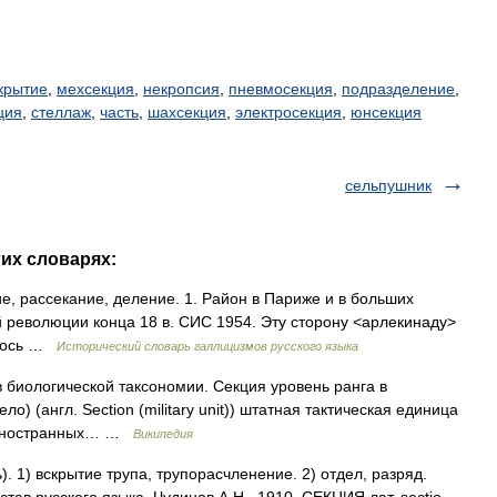
крытие
,
мехсекция
,
некропсия
,
пневмосекция
,
подразделение
,
ция
,
стеллаж
,
часть
,
шахсекция
,
электросекция
,
юнсекция
сельпушник
гих словарях:
ание, рассекание, деление. 1. Район в Париже и в больших
 революции конца 18 в. СИС 1954. Эту сторону <арлекинаду>
алось …
Исторический словарь галлицизмов русского языка
 биологической таксономии. Секция уровень ранга в
) (англ. Section (military unit)) штатная тактическая единица
) иностранных… …
Википедия
ь). 1) вскрытие трупа, трупорасчленение. 2) отдел, разряд.