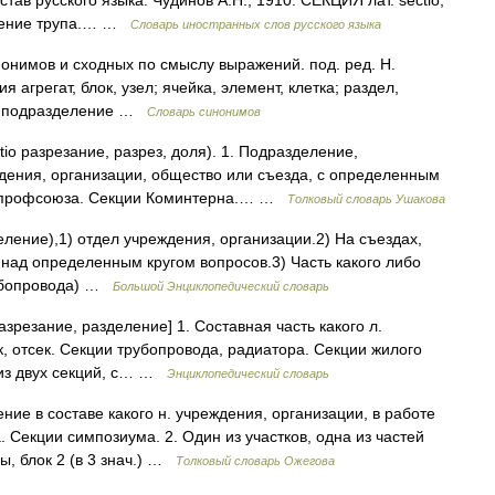
ав русского языка. Чудинов А.Н., 1910. СЕКЦИЯ лат. sectio,
ленение трупа.… …
Словарь иностранных слов русского языка
нонимов и сходных по смыслу выражений. под. ред. Н.
я агрегат, блок, узел; ячейка, элемент, клетка; раздел,
аж, подразделение …
Словарь синонимов
io разрезание, разрез, доля). 1. Подразделение,
дения, организации, общество или съезда, с определенным
ов профсоюза. Секции Коминтерна.… …
Толковый словарь Ушакова
деление),1) отдел учреждения, организации.2) На съездах,
 над определенным кругом вопросов.3) Часть какого либо
рубопровода) …
Большой Энциклопедический словарь
разрезание, разделение] 1. Составная часть какого л.
ток, отсек. Секции трубопровода, радиатора. Секции жилого
 из двух секций, с… …
Энциклопедический словарь
ие в составе какого н. учреждения, организации, в работе
. Секции симпозиума. 2. Один из участков, одна из частей
ы, блок 2 (в 3 знач.) …
Толковый словарь Ожегова