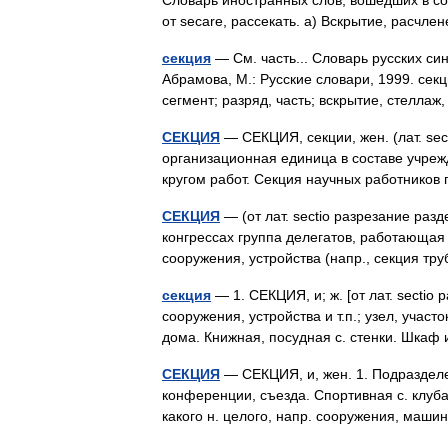
Словарь иностранных слов, вошедших в сост
от secare, рассекать. а) Вскрытие, расч
секция
— См. часть... Словарь русских си
Абрамова, М.: Русские словари, 1999. секци
сегмент; разряд, часть; вскрытие, стелл
СЕКЦИЯ
— СЕКЦИЯ, секции, жен. (лат. sect
организационная единица в составе учреж
кругом работ. Секция научных работник
СЕКЦИЯ
— (от лат. sectio разрезание раз
конгрессах группа делегатов, работающая
сооружения, устройства (напр., секция т
секция
— 1. СЕКЦИЯ, и; ж. [от лат. sectio 
сооружения, устройства и т.п.; узел, учас
дома. Книжная, посудная с. стенки. Шкаф
СЕКЦИЯ
— СЕКЦИЯ, и, жен. 1. Подразделен
конференции, съезда. Спортивная с. клуба
какого н. целого, напр. сооружения, машин