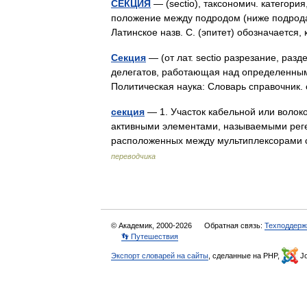
СЕКЦИЯ
— (sectio), таксономич. категор
положение между подродом (ниже подрода)
Латинское назв. С. (эпитет) обозначаетс
Секция
— (от лат. sectio разрезание, раз
делегатов, работающая над определенным 
Политическая наука: Словарь справочник
секция
— 1. Участок кабельной или волок
активными элементами, называемыми реген
расположенных между мультиплексорам
переводчика
© Академик, 2000-2026
Обратная связь:
Техподдерж
👣 Путешествия
Экспорт словарей на сайты
, сделанные на PHP,
Jo