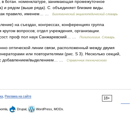
ия, в ботан. номенклатуре, занимающая промежуточное
 и рядом (выше ряда). С. объединяет близкие виды.
я, как правило, именем… …
Биологический энциклопедический словарь
деление) на съездах, конгрессах, конференциях группа
кругом вопросов; отдел учреждения, организации.
. сост. проф пол наук Санжаревский… …
Политология. Словарь.
онно оптической линии связи, расположенный между двумя
ераторами или повторителями (рис. S 3). Несколько секций,
и с добавлением/выделением… …
Справочник технического
ка
,
Реклама на сайте
18+
omla,
Drupal,
WordPress, MODx.