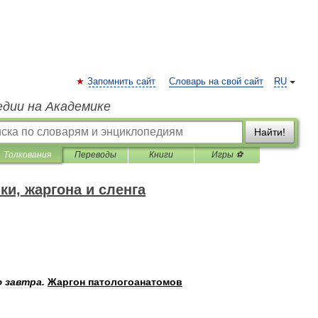
Запомнить сайт
Словарь на свой сайт
RU
едии на Академике
Найти!
Толкования
Переводы
Книги
Игры ⚽
и, жаргона и сленга
ю
завтра
.
Жаргон
патологоанатомов
.