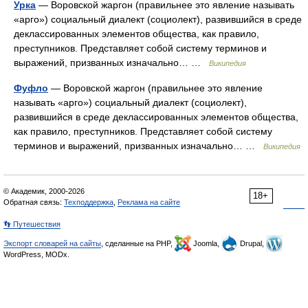
Урка
— Воровской жаргон (правильнее это явление называть
«арго») социальный диалект (социолект), развившийся в среде
деклассированных элементов общества, как правило,
преступников. Представляет собой систему терминов и
выражений, призванных изначально… …
Википедия
Фуфло
— Воровской жаргон (правильнее это явление
называть «арго») социальный диалект (социолект),
развившийся в среде деклассированных элементов общества,
как правило, преступников. Представляет собой систему
терминов и выражений, призванных изначально… …
Википедия
© Академик, 2000-2026
18+
Обратная связь:
Техподдержка
,
Реклама на сайте
👣 Путешествия
Экспорт словарей на сайты
, сделанные на PHP,
Joomla,
Drupal,
WordPress, MODx.