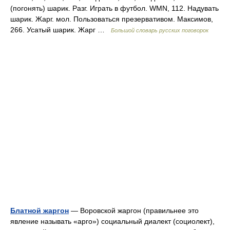
(погонять) шарик. Разг. Играть в футбол. WMN, 112. Надувать
шарик. Жарг. мол. Пользоваться презервативом. Максимов,
266. Усатый шарик. Жарг …
Большой словарь русских поговорок
Блатной жаргон
— Воровской жаргон (правильнее это
явление называть «арго») социальный диалект (социолект),