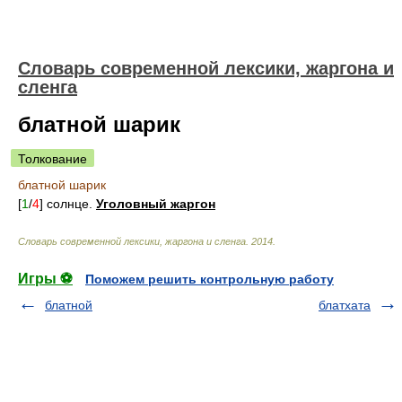
Cловарь современной лексики, жаргона и
сленга
блатной шарик
Толкование
блатной шарик
[
1
/
4
] солнце.
Уголовный жаргон
Cловарь современной лексики, жаргона и сленга
.
2014
.
Игры ⚽
Поможем решить контрольную работу
блатной
блатхата