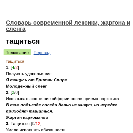
Cловарь современной лексики, жаргона и
сленга
тащиться
Толкование
Перевод
тащиться
1.
[
4
/
2
]
Получать удовольствие.
Я тащусь от Бритни Спирс.
Молодежный сленг
2.
[
2
/
0
]
Испытывать состояние эйфории после приема наркотика.
В том подъезде соседи давно не живут, но нередко
приходят тащиться.
Жаргон наркоманов
3.
Тащиться [
0
/
12
]
Умело исполнять обязанности.