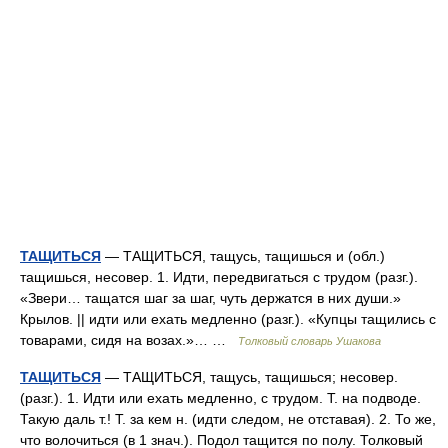
ТАЩИТЬСЯ
— ТАЩИТЬСЯ, тащусь, тащишься и (обл.)
тащишься, несовер. 1. Идти, передвигаться с трудом (разг.).
«Звери… тащатся шаг за шаг, чуть держатся в них души.»
Крылов. || идти или ехать медленно (разг.). «Купцы тащились с
товарами, сидя на возах.»… …
Толковый словарь Ушакова
ТАЩИТЬСЯ
— ТАЩИТЬСЯ, тащусь, тащишься; несовер.
(разг.). 1. Идти или ехать медленно, с трудом. Т. на подводе.
Такую даль т.! Т. за кем н. (идти следом, не отставая). 2. То же,
что волочиться (в 1 знач.). Подол тащится по полу. Толковый