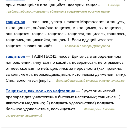
прич. тащащийся и тащащийся; дееприч. тащась …
Словарь
трудностей произношения и ударения в современном русском языке
тащиться
— глаг., нсв., употр. нечасто Морфология: я тащусь,
ты тащишься, он/она/оно тащится, мы тащимся, вы тащитесь,
они тащатся, тащись, тащитесь, тащился, тащилась, тащилось,
тащились, тащившийся, тащась 1. Если идущий человек
тащится, значит, он идёт… …
Толковый словарь Дмитриева
тащиться
— ТАЩИТЬСЯ1, несов. Двигаясь в определенном
направлении, тянуться по какой л. поверхности, не отрываясь
от нее, скользя по ней, цепляясь за неровности (как правило,
за кем , чем л. перемещающимся, источником движения, тяги);
Син.: волочиться [impf …
Большой толковый словарь русских глаголов
Тащиться, как моль по нафталину
— ( дуст химический
препарат для уничтожения бытовых насекомых; тащиться 1)
двигаться медленно; 2) получать удовольствие) получать
большое удовольствие, восхищаться …
Живая речь. Словарь
разговорных выражений