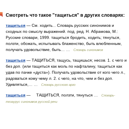
Смотреть что такое "тащиться" в других словарях:
тащиться
— См. ходить... Словарь русских синонимов и
сходных по смыслу выражений. под. ред. Н. Абрамова, М.:
Русские словари, 1999. тащиться бродить, ходить; тянуться,
ползти, обожать, испытывать блаженство, быть влюбленным,
получать удовольствие, быть… …
Словарь синонимов
тащиться
— ТАЩИТЬСЯ, тащусь, тащишься; несов. 1. с чего и
без доп. (или тащиться как моль по нафталину, тащиться как
удав по пачке «дуста»). Получать удовольствие от кого чего л.,
радоваться кому чему л. 2. с чего, на что, чем и без доп.
Удивляться,… …
Словарь русского арго
тащиться
— ТАЩИТЬСЯ, ползти, тянуться …
Словарь-
тезаурус синонимов русской речи