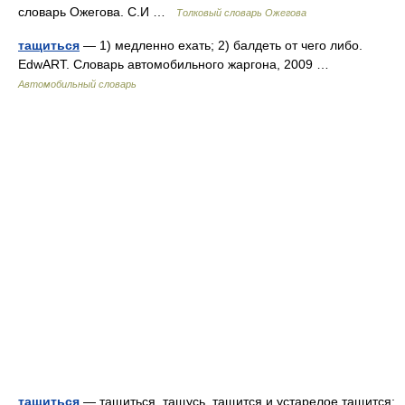
словарь Ожегова. С.И …
Толковый словарь Ожегова
тащиться
— 1) медленно ехать; 2) балдеть от чего либо.
EdwART. Словарь автомобильного жаргона, 2009 …
Автомобильный словарь
тащиться
— тащиться, тащусь, тащится и устарелое тащится;