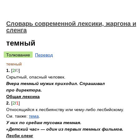
Cловарь современной лексики, жаргона и
сленга
темный
Толкование
Перевод
темный
1.
[
2
/
0
]
Скрытный, опасный человек.
Вчера темный мужик приходил. Спрашивал
про директора.
Общая лексика
2.
[
2
/
1
]
Относящийся к лесбиянству или чему-либо лесбийскому.
См. также:
тема
.
У них по средам тусовка темная.
«Детский час» — один из первых темных фильмов.
Лесби сленг