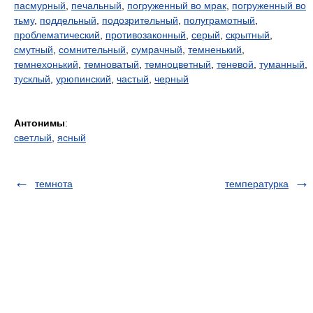
пасмурный
,
печальный
,
погруженный во мрак
,
погруженный во
тьму
,
поддельный
,
подозрительный
,
полуграмотный
,
проблематический
,
противозаконный
,
серый
,
скрытный
,
смутный
,
сомнительный
,
сумрачный
,
темненький
,
темнехонький
,
темноватый
,
темноцветный
,
теневой
,
туманный
,
тусклый
,
урюпинский
,
частый
,
черный
Антонимы
:
светлый
,
ясный
темнота
температурка