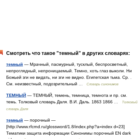
Смотреть что такое "темный" в других словарях:
темный
— Мрачный, пасмурный, тусклый, беспросветный,
непроглядный, непроницаемый. Темно, хоть глаз выколи. Ни
Божьей зги не видать, ни зги не видно. Египетская тьма. Ср. .
См. неизвестный, подозрительный …
Словарь синонимов
ТЕМНЫЙ
— ТЕМНЫЙ, темень, темница, темнота и пр. см.
темь. Толковый словарь Даля. В.И. Даль. 1863 1866 …
Толковый
словарь Даля
темный
— порочный —
[http://www.rfcmd.ru/glossword/1.8/index.php?a=index d=23]
Тематики защита информации Синонимы порочный EN dark