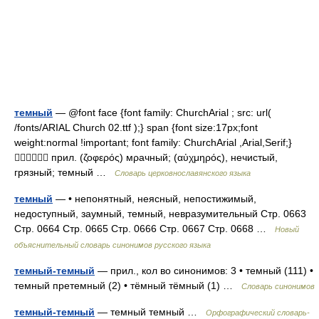
темный
— @font face {font family: ChurchArial ; src: url(
/fonts/ARIAL Church 02.ttf );} span {font size:17px;font
weight:normal !important; font family: ChurchArial ,Arial,Serif;}
 прил. (ζοφερός) мρачный; (αὐχμηρός), нечистый,
грязный; темный …
Словарь церковнославянского языка
темный
— • непонятный, неясный, непостижимый,
недоступный, заумный, темный, невразумительный Стр. 0663
Стр. 0664 Стр. 0665 Стр. 0666 Стр. 0667 Стр. 0668 …
Новый
объяснительный словарь синонимов русского языка
темный-темный
— прил., кол во синонимов: 3 • темный (111) •
темный претемный (2) • тёмный тёмный (1) …
Словарь синонимов
темный-темный
— темный темный …
Орфографический словарь-