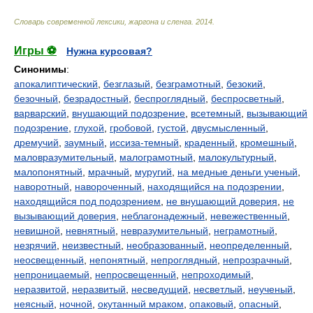
Cловарь современной лексики, жаргона и сленга
.
2014
.
Игры ⚽
Нужна курсовая?
Синонимы
:
апокалиптический
,
безглазый
,
безграмотный
,
безокий
,
безочный
,
безрадостный
,
беспроглядный
,
беспросветный
,
варварский
,
внушающий подозрение
,
всетемный
,
вызывающий
подозрение
,
глухой
,
гробовой
,
густой
,
двусмысленный
,
дремучий
,
заумный
,
иссиза-темный
,
краденный
,
кромешный
,
маловразумительный
,
малограмотный
,
малокультурный
,
малопонятный
,
мрачный
,
муругий
,
на медные деньги ученый
,
наворотный
,
навороченный
,
находящийся на подозрении
,
находящийся под подозрением
,
не внушающий доверия
,
не
вызывающий доверия
,
неблагонадежный
,
невежественный
,
невишной
,
невнятный
,
невразумительный
,
неграмотный
,
незрячий
,
неизвестный
,
необразованный
,
неопределенный
,
неосвещенный
,
непонятный
,
непроглядный
,
непрозрачный
,
непроницаемый
,
непросвещенный
,
непроходимый
,
неразвитой
,
неразвитый
,
несведущий
,
несветлый
,
неученый
,
неясный
,
ночной
,
окутанный мраком
,
опаковый
,
опасный
,