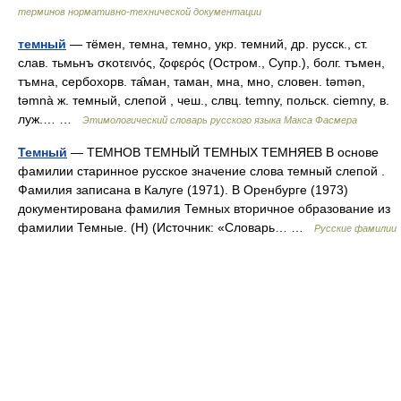
терминов нормативно-технической документации
темный
— тёмен, темна, темно, укр. темний, др. русск., ст.
слав. тьмьнъ σκοτεινός, ζοφερός (Остром., Супр.), болг. тъмен,
тъмна, сербохорв. та̑ман, таман, мна, мно, словен. tǝmǝn,
tǝmnà ж. темный, слепой , чеш., слвц. temny, польск. сiеmnу, в.
луж.… …
Этимологический словарь русского языка Макса Фасмера
Темный
— ТЕМНОВ ТЕМНЫЙ ТЕМНЫХ ТЕМНЯЕВ В основе
фамилии старинное русское значение слова темный слепой .
Фамилия записана в Калуге (1971). В Оренбурге (1973)
документирована фамилия Темных вторичное образование из
фамилии Темные. (Н) (Источник: «Словарь… …
Русские фамилии