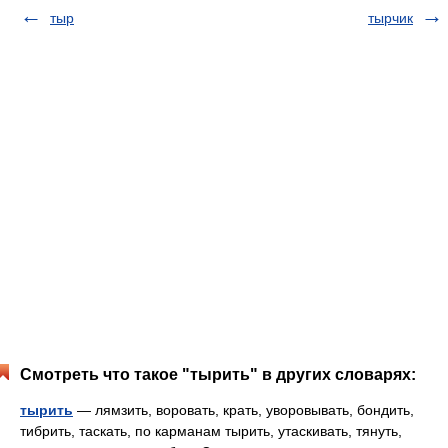
тыр
тырчик
Смотреть что такое "тырить" в других словарях:
тырить
— лямзить, воровать, крать, уворовывать, бондить,
тибрить, таскать, по карманам тырить, утаскивать, тянуть,