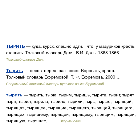
ТЫРИТЬ
— куда, курск. спешно идти. | что, у мазуриков красть,
стащить. Толковый словарь Даля. В.И. Даль. 1863 1866 …
Толковый словарь Даля
Тырить
— несов. перех. разг. сниж. Воровать, красть.
Толковый словарь Ефремовой. Т. Ф. Ефремова. 2000 …
Современный толковый словарь русского языка Ефремовой
тырить
— тырить, тырю, тырим, тыришь, тырите, тырит, тырят,
тыря, тырил, тырила, тырило, тырили, тырь, тырьте, тырящий,
тырящая, тырящее, тырящие, тырящего, тырящей, тырящего,
тырящих, тырящему, тырящей, тырящему, тырящим, тырящий,
тырящую, тырящее,… …
Формы слов