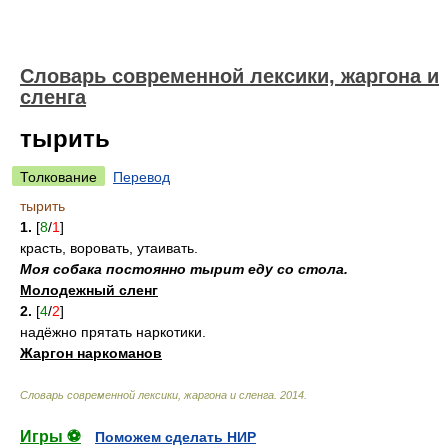
Cловарь современной лексики, жаргона и
сленга
тырить
Толкование
Перевод
тырить
1.
[
8
/
1
]
красть, воровать, утаивать.
Моя собака постоянно тырит еду со стола.
Молодежный сленг
2.
[
4
/
2
]
надёжно прятать наркотики.
Жаргон наркоманов
Cловарь современной лексики, жаргона и сленга
.
2014
.
Игры ⚽
Поможем сделать НИР