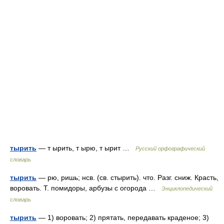
тырить
— т ырить, т ырю, т ырит …
Русский орфографический
словарь
тырить
— рю, ришь; нсв. (св. стырить). что. Разг. сниж. Красть,
воровать. Т. помидоры, арбузы с огорода …
Энциклопедический
словарь
тырить
— 1) воровать; 2) прятать, передавать краденое; 3)