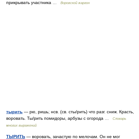
прикрывать участника …
Воровской жаргон
тырить
— рю, ришь; нсв. (св. сты/рить) что разг. сниж. Красть,
воровать. Ты/рить помидоры, арбузы с огорода …
Словарь
многих выражений
ТЫРИТЬ
— воровать, зачастую по мелочам. Он не мог