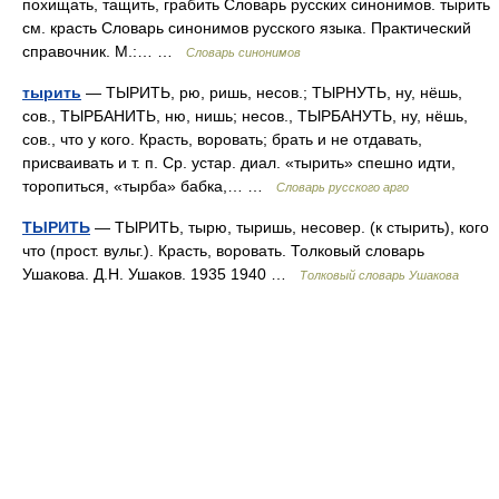
похищать, тащить, грабить Словарь русских синонимов. тырить
см. красть Словарь синонимов русского языка. Практический
справочник. М.:… …
Словарь синонимов
тырить
— ТЫРИТЬ, рю, ришь, несов.; ТЫРНУТЬ, ну, нёшь,
сов., ТЫРБАНИТЬ, ню, нишь; несов., ТЫРБАНУТЬ, ну, нёшь,
сов., что у кого. Красть, воровать; брать и не отдавать,
присваивать и т. п. Ср. устар. диал. «тырить» спешно идти,
торопиться, «тырба» бабка,… …
Словарь русского арго
ТЫРИТЬ
— ТЫРИТЬ, тырю, тыришь, несовер. (к стырить), кого
что (прост. вульг.). Красть, воровать. Толковый словарь
Ушакова. Д.Н. Ушаков. 1935 1940 …
Толковый словарь Ушакова