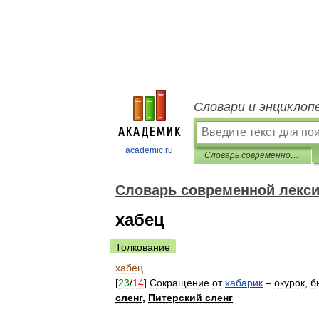
Словари и энциклоп
academic.ru
Cловарь современной лексики, жаргона и сленга
Cловарь современной лексик
хабец
Толкование
хабец
[
23
/
14
]
Сокращение
от
хабарик
–
окурок
,
б
сленг
,
Питерский
сленг