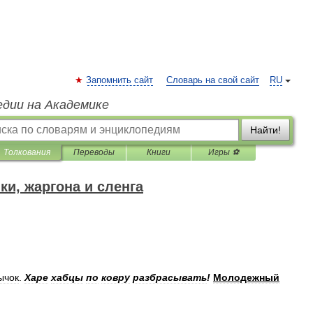
Запомнить сайт
Словарь на свой сайт
RU
едии на Академике
Найти!
Толкования
Переводы
Книги
Игры ⚽
и, жаргона и сленга
ычок
.
Харе
хабцы
по
ковру
разбрасывать
!
Молодежный