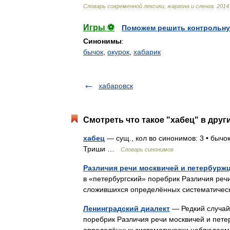
Cловарь
современной
лексики
,
жаргона
и
сленга
.
2014
Игры ⚽
Поможем решить контрольну
Синонимы
:
бычок
,
окурок
,
хабарик
хабаровск
Смотреть что такое "хабец" в друг
хабец
— сущ., кол во синонимов: 3 • бычок 
Триши …
Словарь синонимов
Различия речи москвичей и петербурж
в «петербургский» поребрик Различия реч
сложившихся определённых систематиче
Ленинградский диалект
— Редкий случай
поребрик Различия речи москвичей и пете