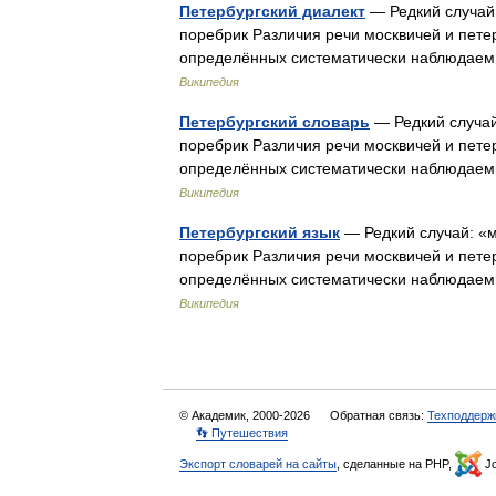
Петербургский диалект
— Редкий случай:
поребрик Различия речи москвичей и пете
определённых систематически наблюдаем
Википедия
Петербургский словарь
— Редкий случай
поребрик Различия речи москвичей и пете
определённых систематически наблюдаем
Википедия
Петербургский язык
— Редкий случай: «м
поребрик Различия речи москвичей и пете
определённых систематически наблюдаем
Википедия
© Академик, 2000-2026
Обратная связь:
Техподдерж
👣 Путешествия
Экспорт словарей на сайты
, сделанные на PHP,
Jo