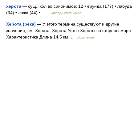
херота
— сущ., кол во синонимов: 12 • ерунда (177) • лабуда
(34) • лажа (44) • …
Словарь синонимов
Херота (река)
— У этого термина существуют и другие
значения, см. Херота. Херота Устье Хероты со стороны моря
Характеристика Длина 14,5 км …
Википедия