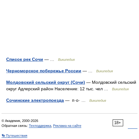
Список рек Сочи
— …
Википедия
Черноморское побережье России
— …
Википедия
Молдовский сельский округ (Сочи)
— Молдовский сельский
округ Адлерский район Население: 12 тыс. чел …
Википедия
Сочинские электропоезда
— п·о· …
Википедия
© Академик, 2000-2026
18+
Обратная связь:
Техподдержка
,
Реклама на сайте
👣 Путешествия