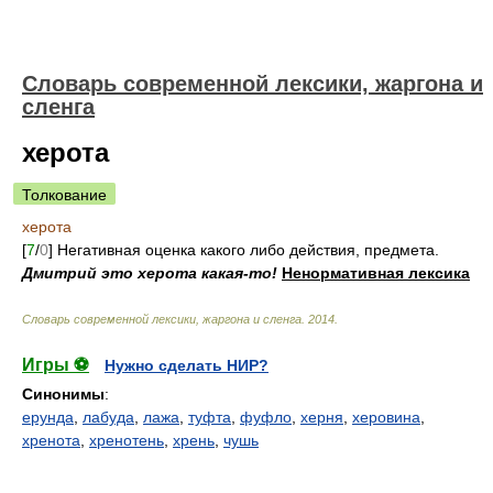
Cловарь современной лексики, жаргона и
сленга
херота
Толкование
херота
[
7
/
0
] Негативная оценка какого либо действия, предмета.
Дмитрий это херота какая-то!
Ненормативная лексика
Cловарь современной лексики, жаргона и сленга
.
2014
.
Игры ⚽
Нужно сделать НИР?
Синонимы
:
ерунда
,
лабуда
,
лажа
,
туфта
,
фуфло
,
херня
,
херовина
,
хренота
,
хренотень
,
хрень
,
чушь