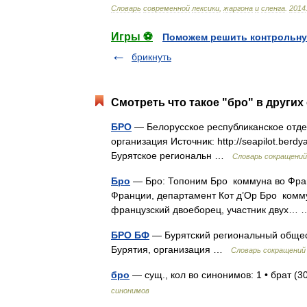
Cловарь
современной
лексики
,
жаргона
и
сленга
.
2014
Игры ⚽
Поможем решить контрольну
брикнуть
Смотреть что такое "бро" в других
БРО
— Белорусское республиканское отде
организация Источник: http://seapilot.be
Бурятское региональн …
Словарь сокращений
Бро
— Бро: Топоним Бро коммуна во Фран
Франции, департамент Кот д’Ор Бро комм
французский двоеборец, участник двух
БРО БФ
— Бурятский региональный общес
Бурятия, организация …
Словарь сокращений
бро
— сущ., кол во синонимов: 1 • брат (
синонимов