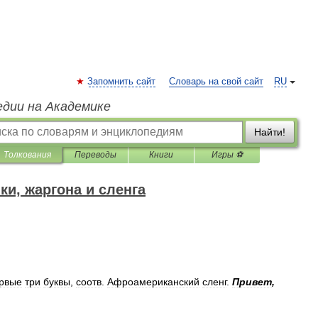
Запомнить сайт
Словарь на свой сайт
RU
едии на Академике
Найти!
Толкования
Переводы
Книги
Игры ⚽
и, жаргона и сленга
рвые
три
буквы
,
соотв
.
Афроамериканский
сленг
.
Привет
,