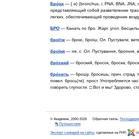
Бро́нх
— ( и) (bronchus, i, PNA, BNA, JNA; 
представляющий собой разветвление трах
легких, обеспечивающий проведение возд
БРО
— Канать по бро. Жарг. угол. Бесцел
броїти
— брою, броїш, Ол. Пустувати, в
броїня
— ня, с. Ол. Пустування, броїння
бро́ский
— броский, бросок, броска, бро
бро́сить
— брошу, бросишь; прич. страд. пр
повел. брось(те). прост. Употребляется час
говорить глупости. □ Вот и мы! Здорово,
© Академик, 2000-2026
Обратная связь:
Техподдерж
👣 Путешествия
Экспорт словарей на сайты
, сделанные на PHP,
Jo