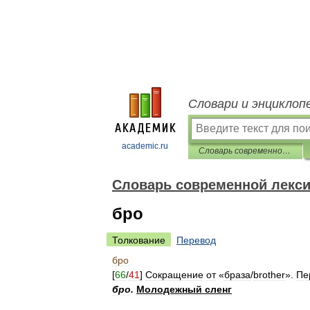
Словари и энциклоп
academic.ru
Cловарь современной лексики, жаргона и сленга
Cловарь современной лексик
бро
Толкование
Перевод
бро
[
66
/
41
]
Сокращение
от
«
браза
/
brother
».
Пе
бро
.
Молодежный
сленг