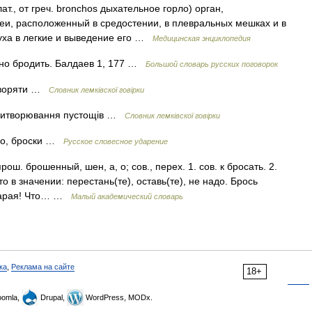
лат., от греч. bronchos дыхательное горло) орган,
еи, расположенный в средостении, в плевральных мешках и в
уха в легкие и выведение его …
Медицинская энциклопедия
ьно бродить. Балдаев 1, 177 …
Большой словарь русских поговорок
итворяти …
Словник лемківскої говірки
, витворювання пустощів …
Словник лемківскої говірки
ско, броски …
Русское словесное ударение
ош. брошенный, шен, а, о; сов., перех. 1. сов. к бросать. 2.
то в значении: перестань(те), оставь(те), не надо. Брось
 старая! Что… …
Малый академический словарь
ка
,
Реклама на сайте
18+
omla,
Drupal,
WordPress, MODx.