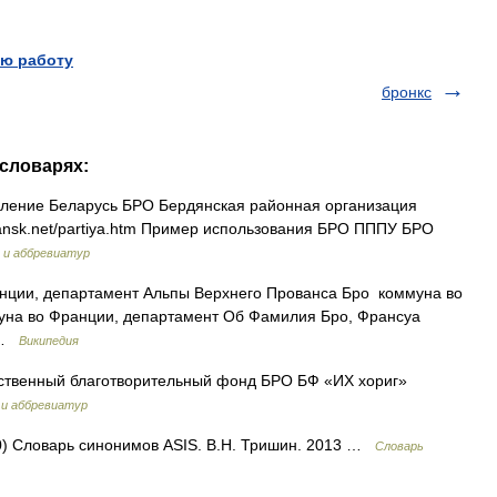
.
ю работу
бронкс
 словарях:
ление Беларусь БРО Бердянская районная организация
rdyansk.net/partiya.htm Пример использования БРО ПППУ БРО
 и аббревиатур
ции, департамент Альпы Верхнего Прованса Бро коммуна во
уна во Франции, департамент Об Фамилия Бро, Франсуа
… …
Википедия
твенный благотворительный фонд БРО БФ «ИХ хориг»
 и аббревиатур
30) Словарь синонимов ASIS. В.Н. Тришин. 2013 …
Словарь