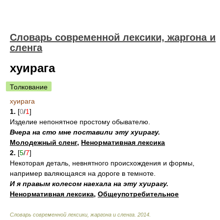
Cловарь современной лексики, жаргона и
сленга
хуирага
Толкование
хуирага
1.
[
0
/
1
]
Изделие непонятное простому обывателю.
Вчера на сто мне поставили эту хуирагу.
Молодежный сленг
,
Ненормативная лексика
2.
[
5
/
7
]
Некоторая деталь, невнятного происхождения и формы,
например валяющаяся на дороге в темноте.
И я правым колесом наехала на эту хуирагу.
Ненормативная лексика
,
Общеупотребительное
Cловарь современной лексики, жаргона и сленга
.
2014
.