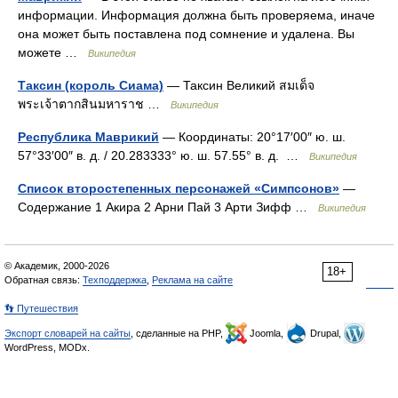
информации. Информация должна быть проверяема, иначе
она может быть поставлена под сомнение и удалена. Вы
можете …
Википедия
Таксин (король Сиама)
— Таксин Великий สมเด็จ
พระเจ้าตากสินมหาราช …
Википедия
Республика Маврикий
— Координаты: 20°17′00″ ю. ш.
57°33′00″ в. д. / 20.283333° ю. ш. 57.55° в. д. …
Википедия
Список второстепенных персонажей «Симпсонов»
—
Содержание 1 Акира 2 Арни Пай 3 Арти Зифф …
Википедия
© Академик, 2000-2026
18+
Обратная связь:
Техподдержка
,
Реклама на сайте
👣 Путешествия
Экспорт словарей на сайты
, сделанные на PHP,
Joomla,
Drupal,
WordPress, MODx.