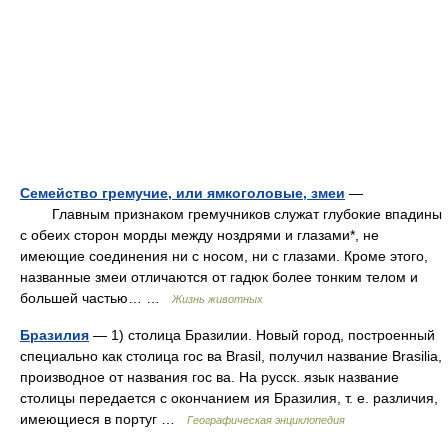
Семейство гремучие, или ямкоголовые, змеи
—
Главным признаком гремучников служат глубокие впадины
с обеих сторон морды между ноздрями и глазами*, не
имеющие соединения ни с носом, ни с глазами. Кроме этого,
названные змеи отличаются от гадюк более тонким телом и
большей частью… …
Жизнь животных
Бразилия
— 1) столица Бразилии. Новый город, построенный
специально как столица гос ва Brasil, получил название Brasilia,
производное от названия гос ва. На русск. язык название
столицы передается с окончанием ия Бразилия, т. е. различия,
имеющиеся в португ …
Географическая энциклопедия