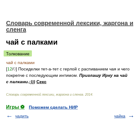
Cловарь современной лексики, жаргона и
сленга
чай с палками
Толкование
чай с палками
[
12
/
0
] Посиделки тет-а-тет с герлой с распиванием чая и чего
покрепче с последующим интимом.
Приглашу Ирку на чай
с палками.;)))
Секс
Cловарь современной лексики, жаргона и сленга
.
2014
.
Игры ⚽
Поможем сделать НИР
чадить
чайка