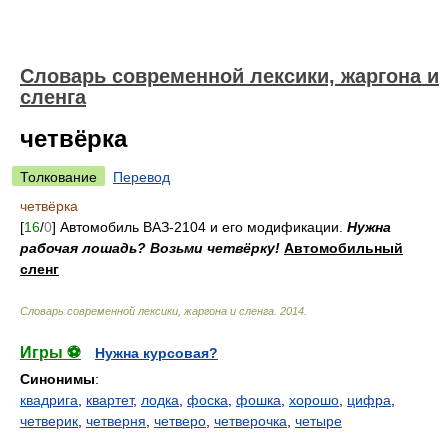
Cловарь современной лексики, жаргона и
сленга
четвёрка
Толкование
Перевод
четвёрка
[
16
/
0
] Автомобиль ВАЗ-2104 и его модификации.
Нужна
рабочая лошадь? Возьми четвёрку!
Автомобильный
сленг
Cловарь современной лексики, жаргона и сленга
.
2014
.
Игры ⚽
Нужна курсовая?
Синонимы
:
квадрига
,
квартет
,
лодка
,
фоска
,
фошка
,
хорошо
,
цифра
,
четверик
,
четверня
,
четверо
,
четверочка
,
четыре