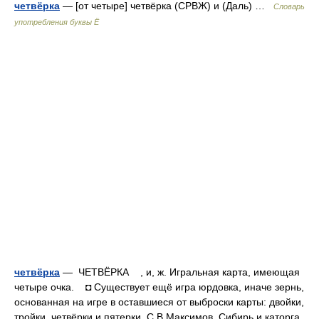
четвёрка
— [от четыре] четвёрка (СРВЖ) и (Даль) …
Словарь
употребления буквы Ё
четвёрка
— ЧЕТВЁРКА , и, ж. Игральная карта, имеющая
четыре очка. ◘ Существует ещё игра юрдовка, иначе зернь,
основанная на игре в оставшиеся от выброски карты: двойки,
тройки, четвёрки и пятерки. С.В.Максимов. Сибирь и каторга,