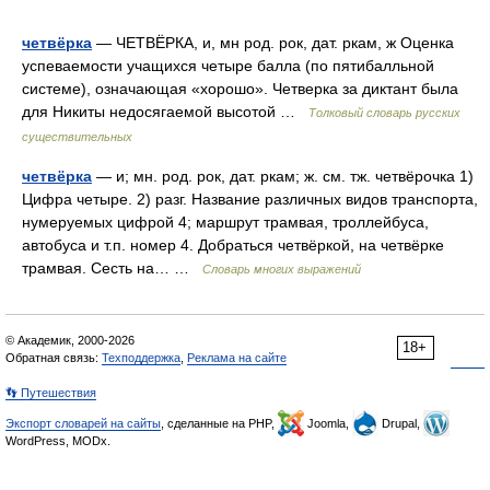
четвёрка
— ЧЕТВЁРКА, и, мн род. рок, дат. ркам, ж Оценка
успеваемости учащихся четыре балла (по пятибалльной
системе), означающая «хорошо». Четверка за диктант была
для Никиты недосягаемой высотой …
Толковый словарь русских
существительных
четвёрка
— и; мн. род. рок, дат. ркам; ж. см. тж. четвёрочка 1)
Цифра четыре. 2) разг. Название различных видов транспорта,
нумеруемых цифрой 4; маршрут трамвая, троллейбуса,
автобуса и т.п. номер 4. Добраться четвёркой, на четвёрке
трамвая. Сесть на… …
Словарь многих выражений
© Академик, 2000-2026
18+
Обратная связь:
Техподдержка
,
Реклама на сайте
👣 Путешествия
Экспорт словарей на сайты
, сделанные на PHP,
Joomla,
Drupal,
WordPress, MODx.