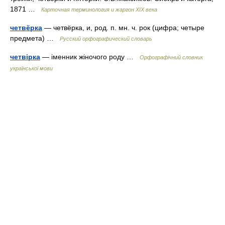
1871 …
Карточная терминология и жаргон XIX века
четвёрка
— четвёрка, и, род. п. мн. ч. рок (цифра; четыре
предмета) …
Русский орфографический словарь
четвірка
— іменник жіночого роду …
Орфографічний словник
української мови