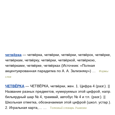
четвёрка
— четвёрка, четвёрки, четвёрки, четвёрок, четвёрке,
четвёркам, четвёрку, четвёрки, четвёркой, четвёркою,
четвёрками, четвёрке, четвёрках (Источник: «Полная
акцентуированная парадигма по А. А. Зализняку») …
Формы
слов
ЧЕТВЁРКА
— ЧЕТВЁРКА, четвёрки, жен. 1. Цифра 4 (разг.). ||
Название разных предметов, нумеруемых этой цифрой, напр.
бильярдный шар № 4, трамвай, автобус № 4 и т.п. (разг.). ||
Школьная отметка, обозначаемая этой цифрой (школ. устар.).
2. Игральная карта,… …
Толковый словарь Ушакова