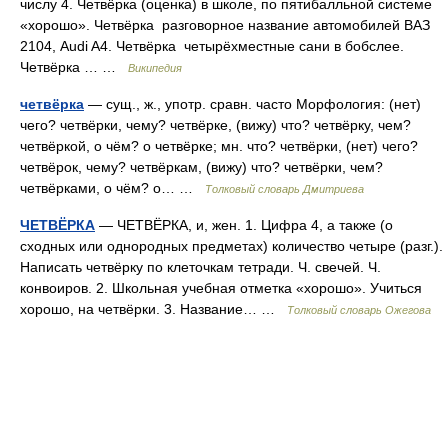
числу 4. Четвёрка (оценка) в школе, по пятибалльной системе
«хорошо». Четвёрка разговорное название автомобилей ВАЗ
2104, Audi A4. Четвёрка четырёхместные сани в бобслее.
Четвёрка … …
Википедия
четвёрка
— сущ., ж., употр. сравн. часто Морфология: (нет)
чего? четвёрки, чему? четвёрке, (вижу) что? четвёрку, чем?
четвёркой, о чём? о четвёрке; мн. что? четвёрки, (нет) чего?
четвёрок, чему? четвёркам, (вижу) что? четвёрки, чем?
четвёрками, о чём? о… …
Толковый словарь Дмитриева
ЧЕТВЁРКА
— ЧЕТВЁРКА, и, жен. 1. Цифра 4, а также (о
сходных или однородных предметах) количество четыре (разг.).
Написать четвёрку по клеточкам тетради. Ч. свечей. Ч.
конвоиров. 2. Школьная учебная отметка «хорошо». Учиться
хорошо, на четвёрки. 3. Название… …
Толковый словарь Ожегова