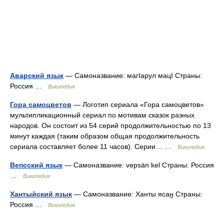
Аварский язык
— Самоназвание: магӀарул мацӀ Страны:
Россия …
Википедия
Гора самоцветов
— Логотип сериала‎ «Гора самоцветов»
мультипликационный сериал по мотивам сказок разных
народов. Он состоит из 54 серий продолжительностью по 13
минут каждая (таким образом общая продолжительность
сериала составляет более 11 часов). Серии… …
Википедия
Вепсский язык
— Самоназвание: vepsän kel Страны: Россия
…
Википедия
Хантыйский язык
— Самоназвание: Ханты ясаӈ Страны:
Россия …
Википедия