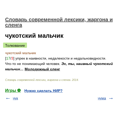
Cловарь современной лексики, жаргона и
сленга
чукотский мальчик
Толкование
чукотский мальчик
[
17
/
3
] упрек в наивности, недалекости и недальновидности.
Что-то не понимающий человек.
Эх, ты, наивный чукотский
мальчик…
Молодежный сленг
Cловарь современной лексики, жаргона и сленга
.
2014
.
Игры ⚽
Нужно сделать НИР?
чук
чума