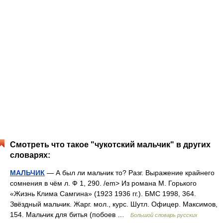
Смотреть что такое "чукотский мальчик" в других
словарях:
МАЛЬЧИК
— А был ли мальчик то? Разг. Выражение крайнего
сомнения в чём л. Ф 1, 290. /em> Из романа М. Горького
«Жизнь Клима Самгина» (1923 1936 гг.). БМС 1998, 364.
Звёздный мальчик. Жарг. мол., курс. Шутл. Офицер. Максимов,
154. Мальчик для битья (побоев …
Большой словарь русских