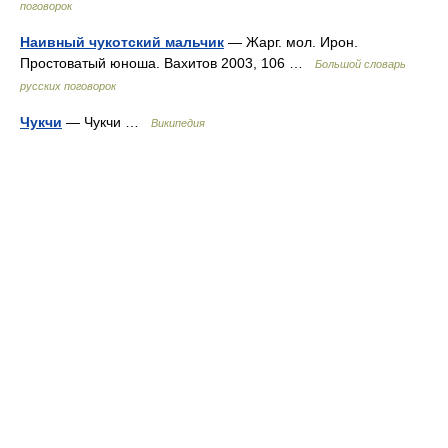
поговорок
Наивный чукотский мальчик
— Жарг. мол. Ирон.
Простоватый юноша. Вахитов 2003, 106 …
Большой словарь
русских поговорок
Чукчи
— Чукчи …
Википедия