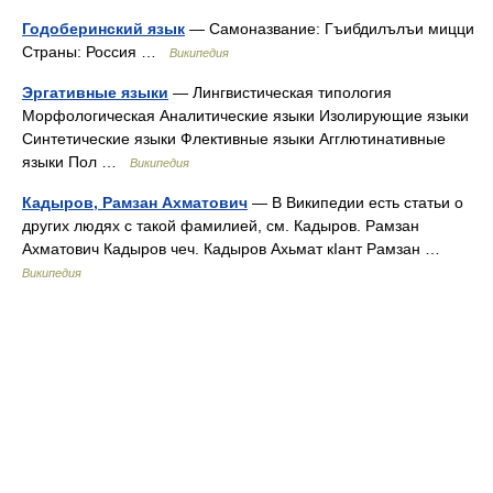
Годоберинский язык
— Самоназвание: Гъибдилълъи мицци
Страны: Россия …
Википедия
Эргативные языки
— Лингвистическая типология
Морфологическая Аналитические языки Изолирующие языки
Синтетические языки Флективные языки Агглютинативные
языки Пол …
Википедия
Кадыров, Рамзан Ахматович
— В Википедии есть статьи о
других людях с такой фамилией, см. Кадыров. Рамзан
Ахматович Кадыров чеч. Кадыров Ахьмат кIант Рамзан …
Википедия