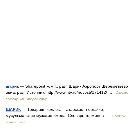
шарик
— Sharepoint комп., разг. Шарик Аэропорт Шереметьево
авиа, разг. Источник: http://www.ntv.ru/novosti/171412/ …
Словарь
сокращений и аббревиатур
ШАРИК
— Товарищ, коллега. Татарские, тюркские,
мусульманские мужские имена. Словарь терминов …
Словарь
личных имен