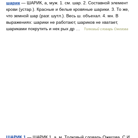
шарик
— ШАРИК, а, муж. 1. см. шар. 2. Составной элемент
крови (устар.). Красные и белые кровяные шарики. 3. То же,
что земной шар (разг. шутл.). Весь ш. объехал. 4. мн. В
выражениях: шарики не работают, шариков не хватает,
шариками покрутить и нек рых др …
Толковый словарь Ожегова
ШАРИК 1
— ШАРИК 1, а, м. Толковый словарь Ожегова. С.И.