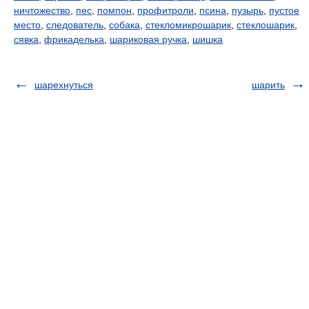
ничтожество
,
пес
,
помпон
,
профитроли
,
псина
,
пузырь
,
пустое
место
,
следователь
,
собака
,
стекломикрошарик
,
стеклошарик
,
сявка
,
фрикаделька
,
шариковая ручка
,
шишка
шарехнуться
шарить