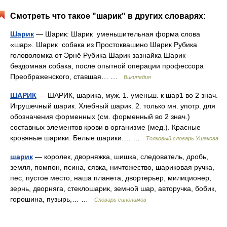
Смотреть что такое "шарик" в других словарях:
Шарик
— Шарик: Шарик уменьшительная форма слова
«шар». Шарик собака из Простоквашино Шарик Рубика
головоломка от Эрнё Рубика Шарик зазнайка Шарик
бездомная собака, после опытной операции профессора
Преображенского, ставшая… …
Википедия
ШАРИК
— ШАРИК, шарика, муж. 1. уменьш. к шар1 во 2 знач.
Игрушечный шарик. Хлебный шарик. 2. только мн. употр. для
обозначения форменных (см. форменный во 2 знач.)
составных элементов крови в организме (мед.). Красные
кровяные шарики. Белые шарики.… …
Толковый словарь Ушакова
шарик
— королек, дворняжка, шишка, следователь, дробь,
земля, помпон, псина, сявка, ничтожество, шариковая ручка,
пес, пустое место, наша планета, двортерьер, милиционер,
зернь, дворняга, стеклошарик, земной шар, авторучка, бобик,
горошина, пузырь,… …
Словарь синонимов