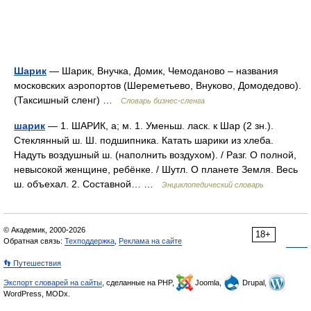
Шарик
— Шарик, Внучка, Домик, Чемоданово – названия
московских аэропортов (Шереметьево, Внуково, Домодедово).
(Таксишный сленг) …
Словарь бизнес-сленга
шарик
— 1. ШАРИК, а; м. 1. Уменьш. ласк. к Шар (2 зн.).
Стеклянный ш. Ш. подшипника. Катать шарики из хлеба.
Надуть воздушный ш. (наполнить воздухом). / Разг. О полной,
невысокой женщине, ребёнке. / Шутл. О планете Земля. Весь
ш. объехал. 2. Составной… …
Энциклопедический словарь
© Академик, 2000-2026
18+
Обратная связь:
Техподдержка
,
Реклама на сайте
👣 Путешествия
Экспорт словарей на сайты
, сделанные на PHP,
Joomla,
Drupal,
WordPress, MODx.