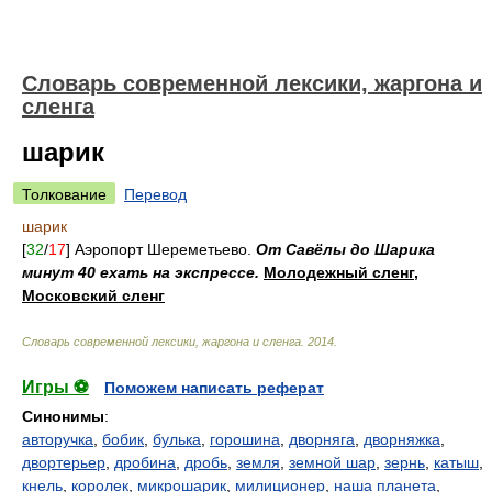
Cловарь современной лексики, жаргона и
сленга
шарик
Толкование
Перевод
шарик
[
32
/
17
] Аэропорт Шереметьево.
От Савёлы до Шарика
минут 40 ехать на экспрессе.
Молодежный сленг
,
Московский сленг
Cловарь современной лексики, жаргона и сленга
.
2014
.
Игры ⚽
Поможем написать реферат
Синонимы
:
авторучка
,
бобик
,
булька
,
горошина
,
дворняга
,
дворняжка
,
двортерьер
,
дробина
,
дробь
,
земля
,
земной шар
,
зернь
,
катыш
,
кнель
,
королек
,
микрошарик
,
милиционер
,
наша планета
,