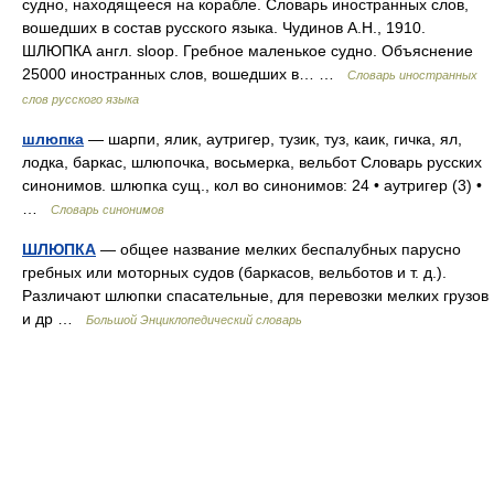
судно, находящееся на корабле. Словарь иностранных слов,
вошедших в состав русского языка. Чудинов А.Н., 1910.
ШЛЮПКА англ. sloop. Гребное маленькое судно. Объяснение
25000 иностранных слов, вошедших в… …
Словарь иностранных
слов русского языка
шлюпка
— шарпи, ялик, аутригер, тузик, туз, каик, гичка, ял,
лодка, баркас, шлюпочка, восьмерка, вельбот Словарь русских
синонимов. шлюпка сущ., кол во синонимов: 24 • аутригер (3) •
…
Словарь синонимов
ШЛЮПКА
— общее название мелких беспалубных парусно
гребных или моторных судов (баркасов, вельботов и т. д.).
Различают шлюпки спасательные, для перевозки мелких грузов
и др …
Большой Энциклопедический словарь