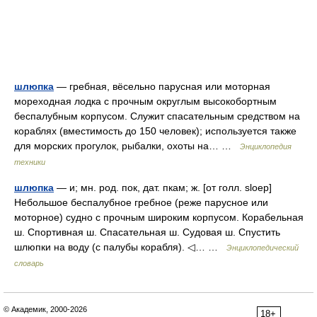
шлюпка
— гребная, вёсельно парусная или моторная
мореходная лодка с прочным округлым высокобортным
беспалубным корпусом. Служит спасательным средством на
кораблях (вместимость до 150 человек); используется также
для морских прогулок, рыбалки, охоты на… …
Энциклопедия
техники
шлюпка
— и; мн. род. пок, дат. пкам; ж. [от голл. sloep]
Небольшое беспалубное гребное (реже парусное или
моторное) судно с прочным широким корпусом. Корабельная
ш. Спортивная ш. Спасательная ш. Судовая ш. Спустить
шлюпки на воду (с палубы корабля). ◁… …
Энциклопедический
словарь
© Академик, 2000-2026
18+