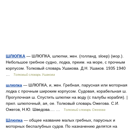
ШЛЮПКА
— ШЛЮПКА, шлюпки, жен. (голланд. sloep) (мор.).
Небольшое гребное судно, лодка, преим. на море, с прочным
корпусом. Толковый словарь Ушакова. Д.Н. Ушаков. 1935 1940
…
Толковый словарь Ушакова
шлюпка
— ШЛЮПКА, и, жен. Гребная, парусная или моторная
лодка с прочным широким корпусом. Судовая, корабельная ш.
Прогулочная ш. Спустить шлюпки на воду (с палубы корабля). |
прил. шлюпочный, ая, ое. Толковый словарь Ожегова. С.И.
Ожегов, Н.Ю. Шведова.… …
Толковый словарь Ожегова
Шлюпка
— общее название малых гребных, парусных и
моторных беспалубных судов. По назначению делятся на