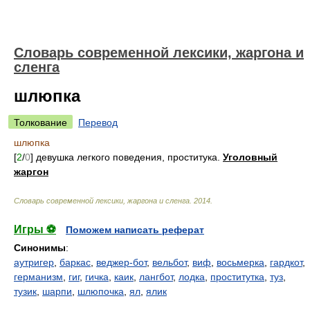
Cловарь современной лексики, жаргона и
сленга
шлюпка
Толкование
Перевод
шлюпка
[
2
/
0
] девушка легкого поведения, проститука.
Уголовный
жаргон
Cловарь современной лексики, жаргона и сленга
.
2014
.
Игры ⚽
Поможем написать реферат
Синонимы
:
аутригер
,
баркас
,
веджер-бот
,
вельбот
,
виф
,
восьмерка
,
гардкот
,
германизм
,
гиг
,
гичка
,
каик
,
лангбот
,
лодка
,
проститутка
,
туз
,
тузик
,
шарпи
,
шлюпочка
,
ял
,
ялик