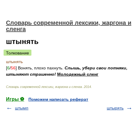
Cловарь современной лексики, жаргона и
сленга
штынять
Толкование
штынять
[
6
/
56
] Вонять, плохо пахнуть.
Слышь, убери свои потняки,
штыняют страшенно!
Молодежный сленг
Cловарь современной лексики, жаргона и сленга
.
2014
.
Игры ⚽
Поможем написать реферат
штымп
штырять