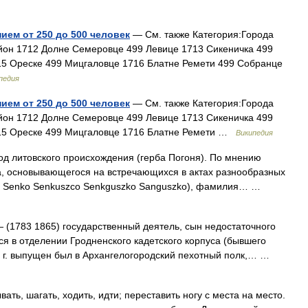
ием от 250 до 500 человек
— См. также Категория:Города
он 1712 Долне Семеровце 499 Левице 1713 Сикеничка 499
5 Ореске 499 Мицгаловце 1716 Блатне Ремети 499 Собранце
педия
ием от 250 до 500 человек
— См. также Категория:Города
он 1712 Долне Семеровце 499 Левице 1713 Сикеничка 499
15 Ореске 499 Мицгаловце 1716 Блатне Ремети …
Википедия
д литовского происхождения (герба Погоня). По мнению
а, основывающегося на встречающихся в актах разнообразных
o Senko Senkuszco Senkguszko Sanguszko), фамилия… …
 (1783 1865) государственный деятель, сын недостаточного
ся в отделении Гродненского кадетского корпуса (бывшего
02 г. выпущен был в Архангелогородский пехотный полк,… …
ать, шагать, ходить, идти; переставить ногу с места на место.