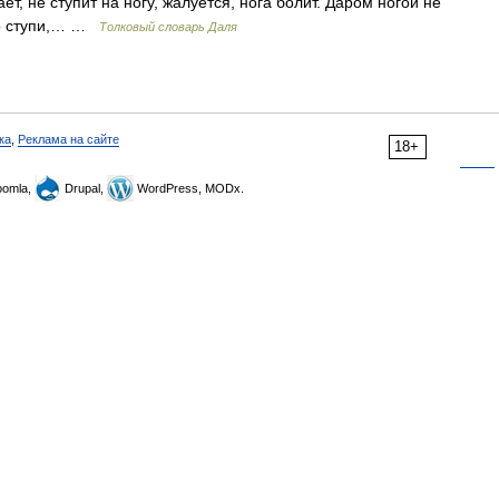
ет, не ступит на ногу, жалуется, нога болит. Даром ногой не
 Что ступи,… …
Толковый словарь Даля
ка
,
Реклама на сайте
18+
omla,
Drupal,
WordPress, MODx.