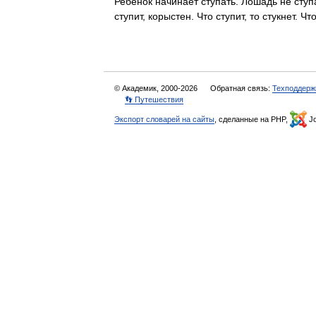
Ребенок начинает ступать. Лошадь не ступа
ступит, корыстен. Что ступит, то стукнет.
© Академик, 2000-2026
Обратная связь:
Техподдерж
👣 Путешествия
Экспорт словарей на сайты
, сделанные на PHP,
Jo