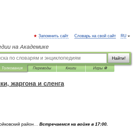
Запомнить сайт
Словарь на свой сайт
RU
едии на Академике
Найти!
Толкования
Переводы
Книги
Игры ⚽
и, жаргона и сленга
ойковский
район
…
Встречаемся
на
войке
в
17:00
.