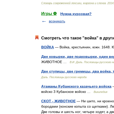
Cловарь
современной
лексики
,
жаргона
и
сленга
.
2014
Игры ⚽
Нужна курсовая?
возникать
Смотреть что такое "войка" в друг
ВОЙКА
— Войка, крестьянин, южн. 1648. Ю
Две ковырки, две подковырки, один вер
ЖИВОТНОЕ …
В.И. Даль. Пословицы русского н
Две ступицы, две гремицы, два войка, 
Даль. Пословицы русского народа
Атаманы Кубанского казачьего войска
—
войско 3 Кубанское войско …
Википедия
СКОТ - ЖИВОТНОЕ
— Ни шито, ни кроено,
бородами (конские копыта со щетками). Лез
Две головы и шесть ног; четыре ходят, а