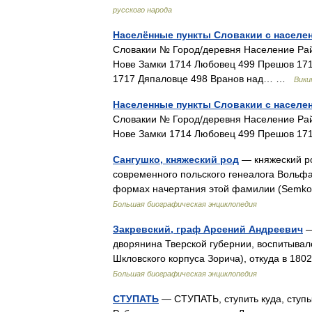
русского народа
Населённые пункты Словакии с населен
Словакии № Город/деревня Население Рай
Нове Замки 1714 Любовец 499 Прешов 171
1717 Дяпаловце 498 Вранов над… …
Вики
Населенные пункты Словакии с населен
Словакии № Город/деревня Население Рай
Нове Замки 1714 Любовец 499 Прешов 17
Сангушко, княжеский род
— княжеский ро
современного польского генеалога Вольф
формах начертания этой фамилии (Semk
Большая биографическая энциклопедия
Закревский, граф Арсений Андреевич
—
дворянина Тверской губернии, воспитывал
Шкловского корпуса Зорича), откуда в 18
Большая биографическая энциклопедия
СТУПАТЬ
— СТУПАТЬ, ступить куда, ступыв