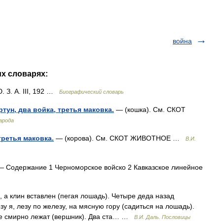
.
война
их словарях:
. З. А. III, 192 …
Биографический словарь
тун, два войка, третья маковка.
— (кошка). См. СКОТ
арода
третья маковка.
— (корова). См. СКОТ ЖИВОТНОЕ …
В.И.
 Содержание 1 Черноморское войско 2 Кавказское линейное
 а клин вставлен (пегая лошадь). Четыре деда назад
у я, лезу по железу, на мясную гору (садиться на лошадь).
 две смирно лежат (вершник). Два ста… …
В.И. Даль. Пословицы