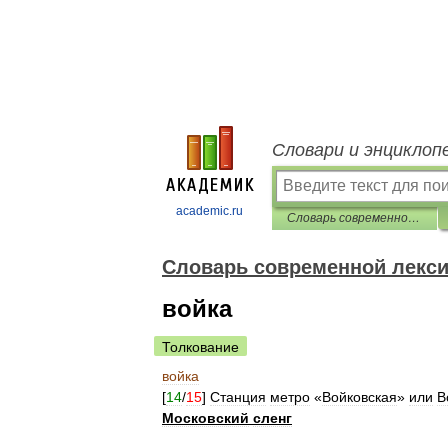
Словари и энциклоп
academic.ru
Cловарь современной лексики, жаргона и сленга
Cловарь современной лексик
войка
Толкование
войка
[
14
/
15
]
Станция
метро
«
Войковская
»
или
В
Московский
сленг