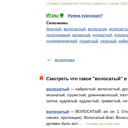
Cловарь
современной
лексики
,
жаргона
и
сленга
.
2014
Игры ⚽
Нужна курсовая?
Синонимы
:
блатной
,
волосастый
,
волосатик
,
волосист
долгогривый
,
косматый
,
кудластый
,
кудлат
полипилический
,
пушистый
,
сильный
,
хайр
волокушка
Смотреть что такое "волосатый" в
волосатый
— хайрастый, волосастый, дол
мохнатый, пушистый, длинноволосый, патл
хиппи, кудлатый, кудластый, гривастый,
волосатый
— ВОЛОСАТЫЙ, ая, ое. 1. Отно
связях, протекции). Волосатый блат. Волоса
должен быть зол …
Словарь русского арго