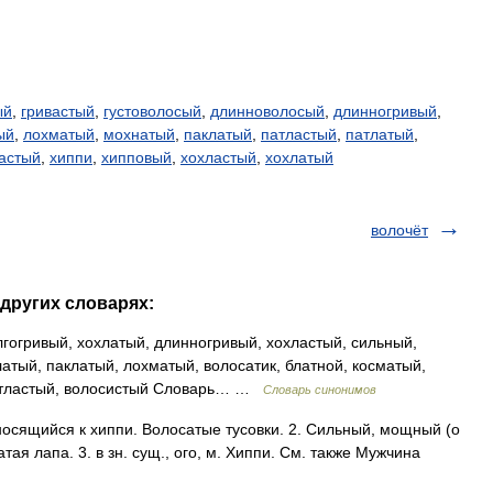
.
ый
,
гривастый
,
густоволосый
,
длинноволосый
,
длинногривый
,
ый
,
лохматый
,
мохнатый
,
паклатый
,
патластый
,
патлатый
,
астый
,
хиппи
,
хипповый
,
хохластый
,
хохлатый
волочёт
 других словарях:
гогривый, хохлатый, длинногривый, хохластый, сильный,
атый, паклатый, лохматый, волосатик, блатной, косматый,
 патластый, волосистый Словарь… …
Словарь синонимов
сящийся к хиппи. Волосатые тусовки. 2. Сильный, мощный (о
тая лапа. 3. в зн. сущ., ого, м. Хиппи. См. также Мужчина