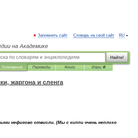
Запомнить сайт
Словарь на свой сайт
RU
едии на Академике
Найти!
Толкования
Переводы
Книги
Игры ⚽
и, жаргона и сленга
тыми
нефигово
отвисли
. (
Мы
с
хиппи
очень
неплохо