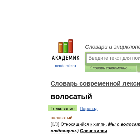
Словари и энциклоп
academic.ru
Cловарь современной лексики, жаргона и сленга
Cловарь современной лексик
волосатый
Толкование
Перевод
волосатый
[
0
/
0
]
Относящийся
к
хиппи
.
Мы
с
волоса
отдохнули
.)
Сленг
хиппи