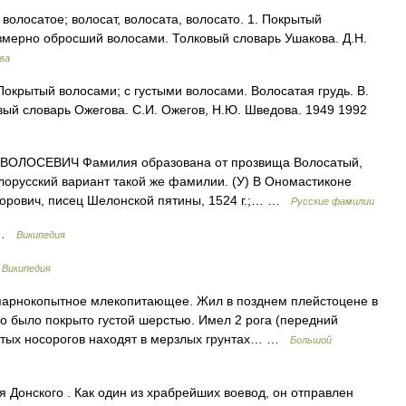
лосатое; волосат, волосата, волосато. 1. Покрытый
езмерно обросший волосами. Толковый словарь Ушакова. Д.Н.
ва
окрытый волосами; с густыми волосами. Волосатая грудь. В.
ковый словарь Ожегова. С.И. Ожегов, Н.Ю. Шведова. 1949 1992
ЛОСЕВИЧ Фамилия образована от прозвища Волосатый,
орусский вариант такой же фамилии. (У) В Ономастиконе
форович, писец Шелонской пятины, 1524 г.;… …
Русские фамилии
л …
Википедия
…
Википедия
рнокопытное млекопитающее. Жил в позднем плейстоцене в
ло было покрыто густой шерстью. Имел 2 рога (передний
сатых носорогов находят в мерзлых грунтах… …
Большой
Донского . Как один из храбрейших воевод, он отправлен