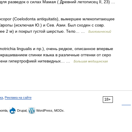
 для разведок о силах Мамая ( Древний летописец II, 23) …
орог (Coelodonta antiquitatis), вымершее млекопитающее
Европы (исключая Ю.) и Сев. Азии. Был сходен с совр.
олее 2 м) и покрыт густой шерстью. Тело… …
Биологический
notrichia lingualis и пр.), очень редкое, описанное впервые
окрашиванием спинки языка в различные оттенки от серо
степени гипертрофией нитевидных… …
Большая медицинская
ка
,
Реклама на сайте
18+
omla,
Drupal,
WordPress, MODx.