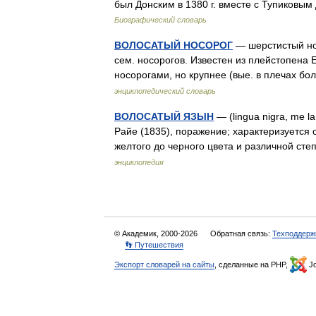
был Донским в 1380 г. вместе с Тупиковым
Биографический словарь
ВОЛОСАТЫЙ НОСОРОГ
— шерстистый нос
сем. носорогов. Известен из плейстопена 
носорогами, но крупнее (вые. в плечах б
энциклопедический словарь
ВОЛОСАТЫЙ ЯЗЫН
— (lingua nigra, me la
Райе (1835), поражение; характеризуется 
желтого до черного цвета и различной 
энциклопедия
© Академик, 2000-2026
Обратная связь:
Техподдерж
👣 Путешествия
Экспорт словарей на сайты
, сделанные на PHP,
Jo