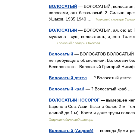
ВОЛОСАТЫЙ
— ВОЛОСАТЫЙ, волосатая, во
волосами, ант. безволосый. 2. Сильно, чр
Ушаков. 1935 1940 …
Толковый словарь Ушако
ВОЛОСАТЫЙ
— ВОЛОСАТЫЙ, ая, ое; ат. П
мужчина. | сущ. волосатость, и, жен. Тол
…
Толковый словарь Ожегова
Волосатый
— ВОЛОСАТОВ ВОЛОСАТЫЙ ВО
не требующего объяснений. Волосевич бел
Веселовского : Волосатый Григорий Ники
Волосатый дятел
— ? Волосатый дяте
Волосатый краб
— ? Волосатый краб 
ВОЛОСАТЫЙ НОСОРОГ
— вымершее непа
Европе и Сев. Азии. Высота более 2 м. Те
длиной до 1 м). Кости и даже трупы воло
Энциклопедический словарь
Волосатый (Андрей)
— воевода Димитрия 