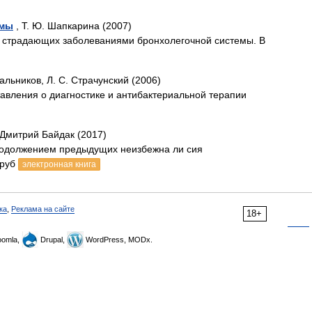
емы
, Т. Ю. Шапкарина (2007)
, страдающих заболеваниями бронхолегочной системы. В
пальников, Л. С. Страчунский (2006)
авления о диагностике и антибактериальной терапии
 Дмитрий Байдак (2017)
родолжением предыдущих неизбежна ли сия
 руб
электронная книга
ка
,
Реклама на сайте
18+
omla,
Drupal,
WordPress, MODx.