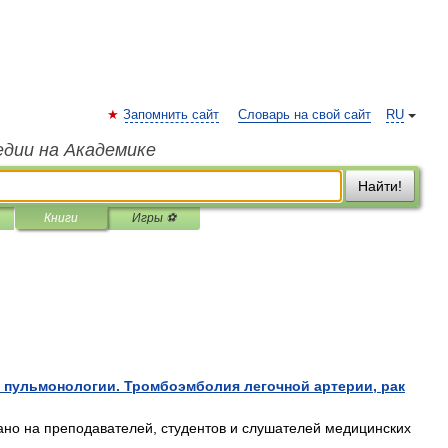
Запомнить сайт
Словарь на свой сайт
RU
едии на Академике
Найти!
Книги
Игры ⚽
пульмонологии. Тромбоэмболия легочной артерии, рак
ано на преподавателей, студентов и слушателей медицинских