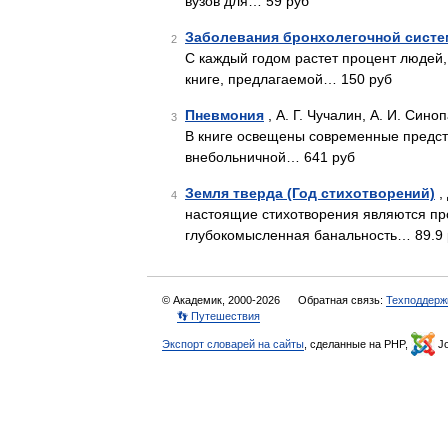
вузов для… 59 руб
Заболевания бронхолегочной сист
2
С каждый годом растет процент людей
книге, предлагаемой… 150 руб
Пневмония
, А. Г. Чучалин, А. И. Сино
3
В книге освещены современные предст
внебольничной… 641 руб
Земля тверда (Год стихотворений)
,
4
настоящие стихотворения являются п
глубокомысленная банальность… 89.9
© Академик, 2000-2026
Обратная связь:
Техподдерж
👣 Путешествия
Экспорт словарей на сайты
, сделанные на PHP,
Jo