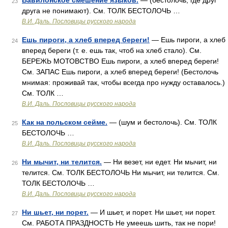
Вавилонское смешение языков.
— (бестолочь, где друг
23
друга не понимают). См. ТОЛК БЕСТОЛОЧЬ …
В.И. Даль. Пословицы русского народа
Ешь пироги, а хлеб вперед береги!
— Ешь пироги, а хлеб
24
вперед береги (т. е. ешь так, чтоб на хлеб стало). См.
БЕРЕЖЬ МОТОВСТВО Ешь пироги, а хлеб вперед береги!
См. ЗАПАС Ешь пироги, а хлеб вперед береги! (Бестолочь
мнимая: проживай так, чтобы всегда про нужду оставалось.)
См. ТОЛК …
В.И. Даль. Пословицы русского народа
Как на польском сейме.
— (шум и бестолочь). См. ТОЛК
25
БЕСТОЛОЧЬ …
В.И. Даль. Пословицы русского народа
Ни мычит, ни телится.
— Ни везет, ни едет. Ни мычит, ни
26
телится. См. ТОЛК БЕСТОЛОЧЬ Ни мычит, ни телится. См.
ТОЛК БЕСТОЛОЧЬ …
В.И. Даль. Пословицы русского народа
Ни шьет, ни порет.
— И шьет, и порет. Ни шьет, ни порет.
27
См. РАБОТА ПРАЗДНОСТЬ Не умеешь шить, так не пори!