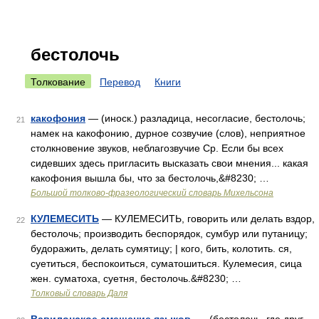
бестолочь
Толкование
Перевод
Книги
какофония
— (иноск.) разладица, несогласие, бестолочь;
21
намек на какофонию, дурное созвучие (слов), неприятное
столкновение звуков, неблагозвучие Ср. Если бы всех
сидевших здесь пригласить высказать свои мнения... какая
какофония вышла бы, что за бестолочь,&#8230; …
Большой толково-фразеологический словарь Михельсона
КУЛЕМЕСИТЬ
— КУЛЕМЕСИТЬ, говорить или делать вздор,
22
бестолочь; производить беспорядок, сумбур или путаницу;
будоражить, делать сумятицу; | кого, бить, колотить. ся,
суетиться, беспокоиться, суматошиться. Кулемесия, сица
жен. суматоха, суетня, бестолочь.&#8230; …
Толковый словарь Даля