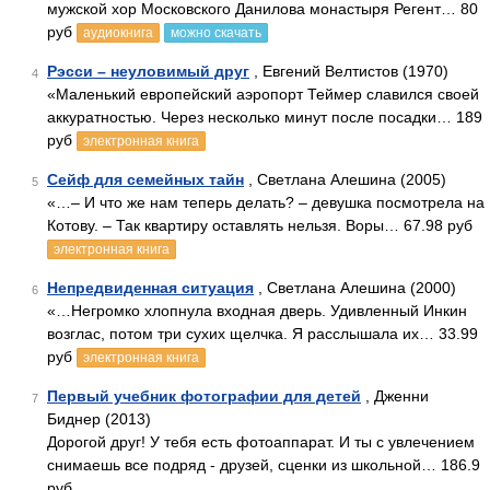
мужской хор Московского Данилова монастыря Регент… 80
руб
аудиокнига
можно скачать
Рэсси – неуловимый друг
, Евгений Велтистов (1970)
4
«Маленький европейский аэропорт Теймер славился своей
аккуратностью. Через несколько минут после посадки… 189
руб
электронная книга
Сейф для семейных тайн
, Светлана Алешина (2005)
5
«…– И что же нам теперь делать? – девушка посмотрела на
Котову. – Так квартиру оставлять нельзя. Воры… 67.98 руб
электронная книга
Непредвиденная ситуация
, Светлана Алешина (2000)
6
«…Негромко хлопнула входная дверь. Удивленный Инкин
возглас, потом три сухих щелчка. Я расслышала их… 33.99
руб
электронная книга
Первый учебник фотографии для детей
, Дженни
7
Биднер (2013)
Дорогой друг! У тебя есть фотоаппарат. И ты с увлечением
снимаешь все подряд - друзей, сценки из школьной… 186.9
руб