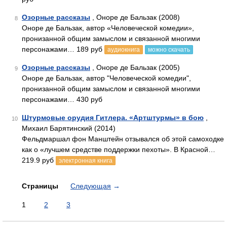
Озорные рассказы
, Оноре де Бальзак (2008)
8
Оноре де Бальзак, автор «Человеческой комедии»,
пронизанной общим замыслом и связанной многими
персонажами… 189 руб
аудиокнига
можно скачать
Озорные рассказы
, Оноре де Бальзак (2005)
9
Оноре де Бальзак, автор "Человеческой комедии",
пронизанной общим замыслом и связанной многими
персонажами… 430 руб
Штурмовые орудия Гитлера. «Артштурмы» в бою
,
10
Михаил Барятинский (2014)
Фельдмаршал фон Манштейн отзывался об этой самоходке
как о «лучшем средстве поддержки пехоты». В Красной…
219.9 руб
электронная книга
Страницы
Следующая
→
1
2
3