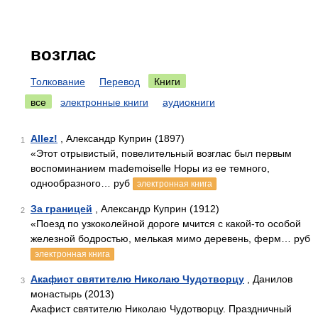
возглас
Толкование
Перевод
Книги
все
электронные книги
аудиокниги
Allez!
, Александр Куприн (1897)
1
«Этот отрывистый, повелительный возглас был первым
воспоминанием mademoiselle Норы из ее темного,
однообразного… руб
электронная книга
За границей
, Александр Куприн (1912)
2
«Поезд по узкоколейной дороге мчится с какой-то особой
железной бодростью, мелькая мимо деревень, ферм… руб
электронная книга
Акафист святителю Николаю Чудотворцу
, Данилов
3
монастырь (2013)
Акафист святителю Николаю Чудотворцу. Праздничный