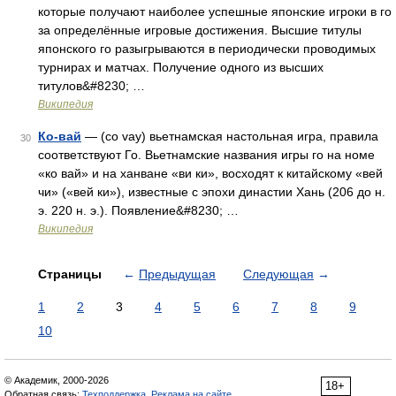
которые получают наиболее успешные японские игроки в го
за определённые игровые достижения. Высшие титулы
японского го разыгрываются в периодически проводимых
турнирах и матчах. Получение одного из высших
титулов&#8230; …
Википедия
Ко-вай
— (co vay) вьетнамская настольная игра, правила
30
соответствуют Го. Вьетнамские названия игры го на номе
«ко вай» и на ханване «ви ки», восходят к китайскому «вей
чи» («вей ки»), известные с эпохи династии Хань (206 до н.
э. 220 н. э.). Появление&#8230; …
Википедия
Страницы
←
Предыдущая
Следующая
→
1
2
3
4
5
6
7
8
9
10
© Академик, 2000-2026
18+
Обратная связь:
Техподдержка
,
Реклама на сайте