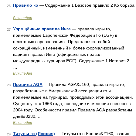
Правило ко
— Содержание 1 Базовое правило 2 Ко борьба
26
…
Википедия
Упрощённые правила Инга
— правила игры го,
27
применяемые Европейской Федерацией Го (EGF) в
некоторых соревнованиях. Представляют собой
сокращённый, изменённый и более формализованный
вариант правил Инга (официальных правил
международных турниров EGF). Содержание 1 История 2
…
Википедия
Правила AGA
— Правила AGA&#160; правила игры го,
28
разработанные в Американской ассоциации го и
применяемые на турнирах, проводимых этой ассоциацией.
Существуют с 1966 года, последние изменения внесены в
2004 году. Особенности правил Правила AGA разработаны
для&#8230; …
Википедия
Титулы го (Япония)
— Титулы го в Японии&#160; звания,
29