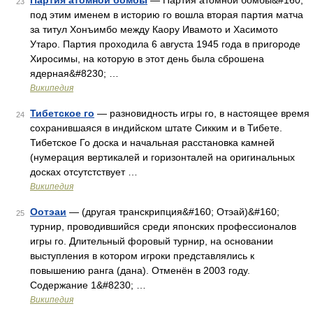
Партия атомной бомбы
— Партия атомной бомбы&#160;
23
под этим именем в историю го вошла вторая партия матча
за титул Хонъимбо между Каору Ивамото и Хасимото
Утаро. Партия проходила 6 августа 1945 года в пригороде
Хиросимы, на которую в этот день была сброшена
ядерная&#8230; …
Википедия
Тибетское го
— разновидность игры го, в настоящее время
24
сохранившаяся в индийском штате Сикким и в Тибете.
Тибетское Го доска и начальная расстановка камней
(нумерация вертикалей и горизонталей на оригинальных
досках отсутстствует …
Википедия
Оотэаи
— (другая транскрипция&#160; Отэай)&#160;
25
турнир, проводившийся среди японских профессионалов
игры го. Длительный форовый турнир, на основании
выступления в котором игроки представлялись к
повышению ранга (дана). Отменён в 2003 году.
Содержание 1&#8230; …
Википедия